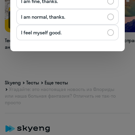
I am fine, thanks.
I am normal, thanks.
66.9K
33.1K
I feel myself good.
Тест: как хорошо вы знаете времена
Тест: в какой стр
английского языка?
Skyeng
Тесты
Еще тесты
Угадайте: это настоящая новость из Флориды
или наша больная фантазия? Отличить не так-то
просто