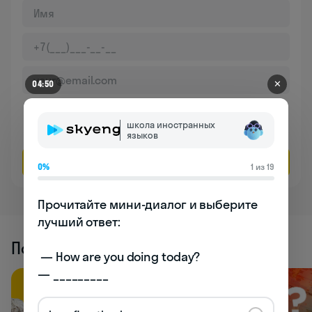
✕
04:43
Даю согласие на обработку
персональных данных
школа иностранных
Соглашаюсь на
получение рекламы
языков
Оставить заявку
0%
1 из 19
Прочитайте мини-диалог и выберите 
лучший ответ:

Похожие статьи
 — How are you doing today? 

— _________