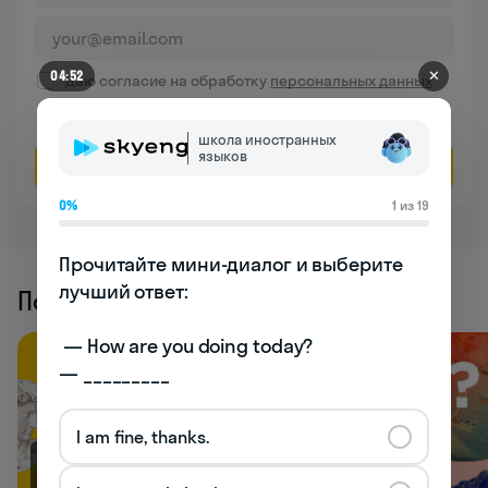
✕
04:52
Даю согласие на обработку
персональных данных
Соглашаюсь на
получение рекламы
школа иностранных
языков
Оставить заявку
0%
1 из 19
Прочитайте мини-диалог и выберите 
лучший ответ:

Похожие статьи
 — How are you doing today? 

— _________
I am fine, thanks.
66.9K
33.1K