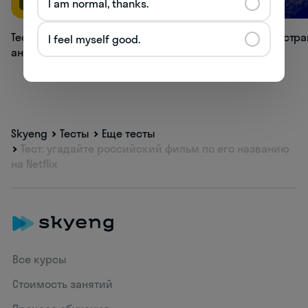
I am normal, thanks.
Тест: как хорошо вы знаете времена
Тест: в какой стр
I feel myself good.
английского языка?
Skyeng
Тесты
Еще тесты
Тест: угадайте российский фильм по его названию
на Netflix
Все курсы
Стоимость занятий