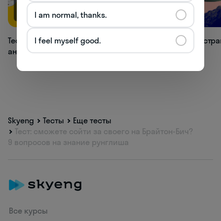
66.9K
33.1K
I am normal, thanks.
I feel myself good.
Тест: как хорошо вы знаете времена
Тест: в какой стр
английского языка?
Skyeng
Тесты
Еще тесты
Тест: сможете сойти за своего на Брайтон-Бич?
9 вопросов на знание рунглиша
Все курсы