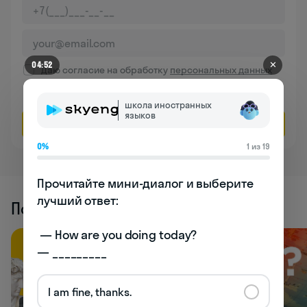
✕
04:52
Даю согласие на обработку
персональных данных
Соглашаюсь на
получение рекламы
школа иностранных
языков
Оставить заявку
0%
1 из 19
Прочитайте мини-диалог и выберите 
лучший ответ:

Похожие статьи
 — How are you doing today? 

— _________
I am fine, thanks.