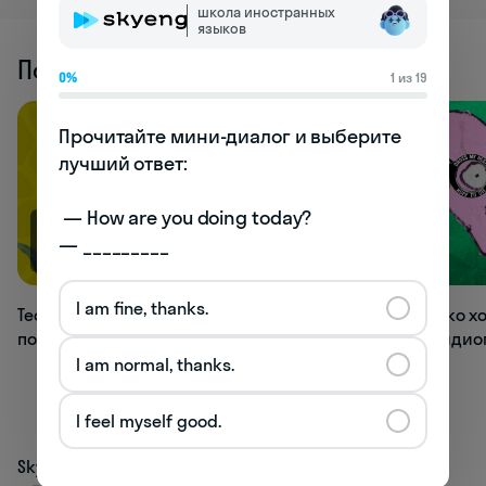
школа иностранных
языков
Похожие статьи
0%
1 из 19
Прочитайте мини-диалог и выберите 
лучший ответ:

 — How are you doing today? 

— _________
4K
2.8K
I am fine, thanks.
Тест: угадаете английское слово
Тест: насколько 
по транскрипции?
английские иди
I am normal, thanks.
I feel myself good.
Skyeng
Тесты
Тесты на словарный запас