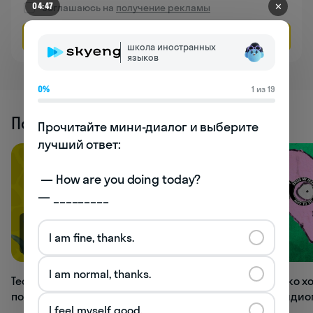
✕
04:47
Соглашаюсь на
получение рекламы
Оставить заявку
школа иностранных
языков
0%
1 из 19
Похожие статьи
Прочитайте мини-диалог и выберите 
лучший ответ:

 — How are you doing today? 

— _________
I am fine, thanks.
4K
2.8K
I am normal, thanks.
Тест: угадаете английское слово
Тест: насколько 
по транскрипции?
английские иди
I feel myself good.