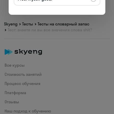
Skyeng
Тесты
Тесты на словарный запас
Тест: знаете ли вы все значения слова shit?
Все курсы
Стоимость занятий
Процесс обучения
Платформа
Отзывы
Наш подход к обучению