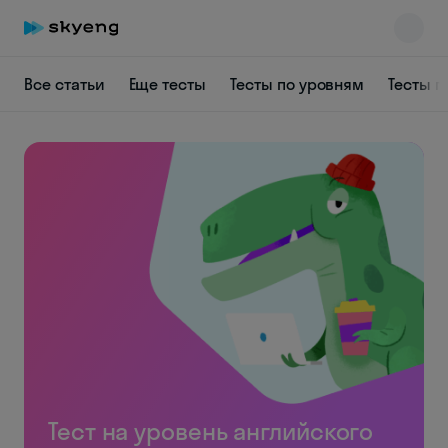
Все статьи
Еще тесты
Тесты по уровням
Тесты п
Тест на уровень английского