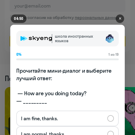
Даю согласие на обработку
персональных данных
✕
04:50
Соглашаюсь на
получение рекламы
школа иностранных
языков
Оставить заявку
0%
1 из 19
Прочитайте мини-диалог и выберите 
Похожие статьи
лучший ответ:

 — How are you doing today? 

— _________
I am fine, thanks.
4K
2.8K
I am normal, thanks.