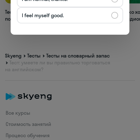
Тест: угадаете английское слово
Тест: насколько 
I feel myself good.
по транскрипции?
английские иди
Skyeng
Тесты
Тесты на словарный запас
Тест: умеете ли вы правильно торговаться
на английском?
Все курсы
Стоимость занятий
Процесс обучения