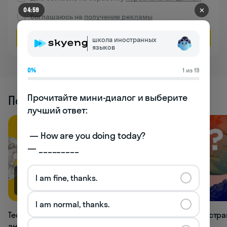
✕
04:59
Соглашаюсь на
получение рекламы
Оставить заявку
школа иностранных
языков
0%
1 из 19
Прочитайте мини-диалог и выберите 
Похожие статьи
лучший ответ:

 — How are you doing today? 

— _________
I am fine, thanks.
66.9K
33K
I am normal, thanks.
Тест: как хорошо вы знаете времена
Тест: в какой стр
английского языка?