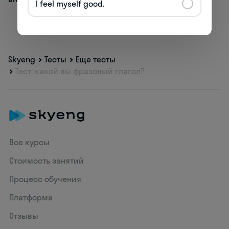
I feel myself good.
Skyeng
Тесты
Еще тесты
Тест: какой вы фразовый глагол?
Все курсы
Стоимость занятий
Процесс обучения
Платформа
Отзывы