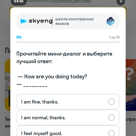
Соглашаюсь на
получение рекламы
✕
04:50
Оставить заявку
школа иностранных
языков
0%
1 из 19
Похожие статьи
Прочитайте мини-диалог и выберите 
лучший ответ:

 — How are you doing today? 

— _________
66.9K
33K
I am fine, thanks.
I am normal, thanks.
Тест: как хорошо вы знаете времена
Тест: в какой стр
английского языка?
I feel myself good.