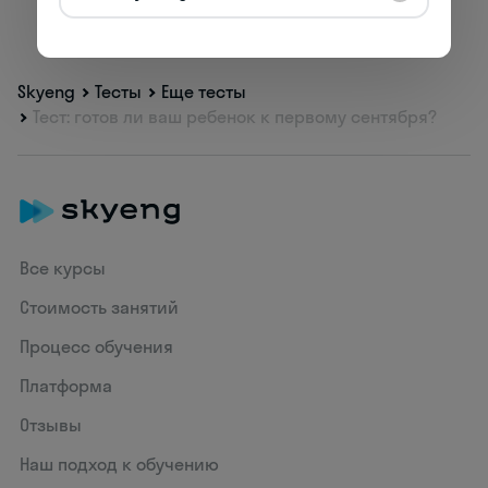
Skyeng
Тесты
Еще тесты
Тест: готов ли ваш ребенок к первому сентября?
Все курсы
Стоимость занятий
Процесс обучения
Платформа
Отзывы
Наш подход к обучению