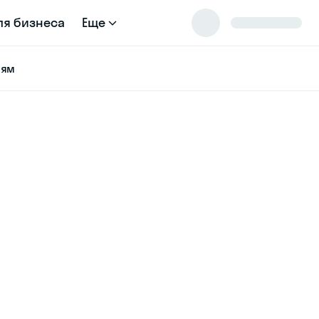
ля бизнеса
Еще
лям