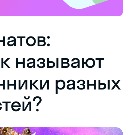
натов:
ак называют
нники разных
тей?