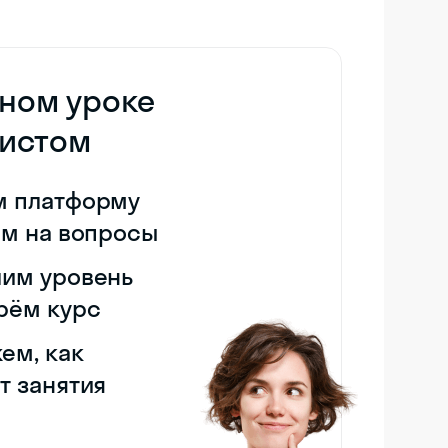
дном уроке
дистом
м платформу
им на вопросы
им уровень
рём курс
ем, как
т занятия