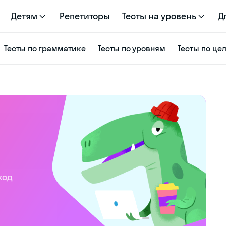
Детям
Репетиторы
Тесты на уровень
Д
Тесты по грамматике
Тесты по уровням
Тесты по це
код