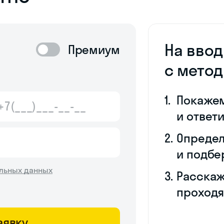
На вво
Премиум
с мето
Покаже
и ответ
Определ
и подбе
льных данных
Расскаж
проходя
аявку