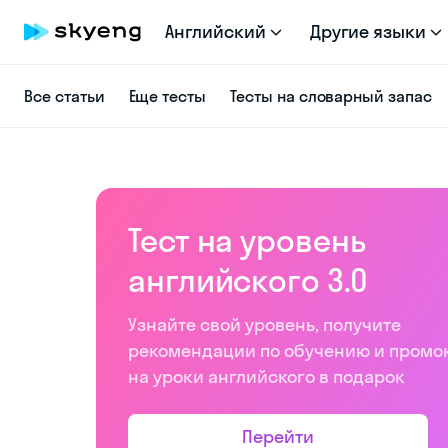
Английский
Другие языки
Все статьи
Еще тесты
Тесты на словарный запас
Тест на уровень
английского 3.0
Узнайте свой уровень, получите
рекомендации по обучению и промо
на уроки английского в подарок
Перейти