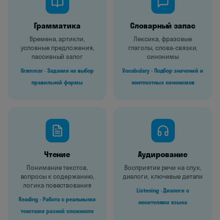
Грамматика
Словарный запас
Времена, артикли,
Лексика, фразовые
условные предложения,
глаголы, слова-связки,
пассивный залог
синонимы
Grammar · Задания на выбор
Vocabulary · Подбор значений и
правильной формы
контекстных синонимов
Чтение
Аудирование
Понимание текстов,
Восприятие речи на слух,
вопросы к содержанию,
диалоги, ключевые детали
логика повествования
Listening · Диалоги с
Reading · Работа с реальными
носителями языка
текстами разной сложности