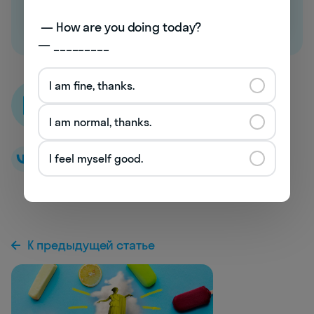
вводный урок в Skyeng
 — How are you doing today? 

— _________
I am fine, thanks.
Skyeng
I am normal, thanks.
I feel myself good.
К предыдущей статье