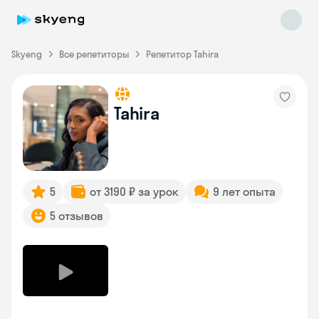
Skyeng
Все репетиторы
Репетитор Tahira
Tahira
Skyeng Chat
online
5
от 3190 ₽ за урок
9 лет опыта
5 отзывов