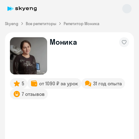
Skyeng
Все репетиторы
Репетитор Моника
Моника
Skyeng Chat
online
5
от 1090 ₽ за урок
31 год опыта
7 отзывов