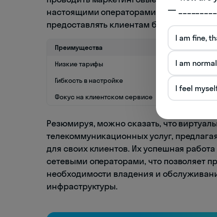
— _________
настоящими операторами. Такая работа 
предоставлять клиентам более доступны
I am fine, t
Преимущества
Нед
I am normal
Низкие тарифы
Зав
Гибкость в настройке
Огр
I feel mysel
Фокус на клиентском сервисе
Отс
Резюмируя, можно сказать, что виртуал
телекоммуникационных услуг, предлагая
для своих клиентов. Их успешная работ
сетевыми операторами, что позволяет п
необходимости владения и обслуживан
инфраструктуры.