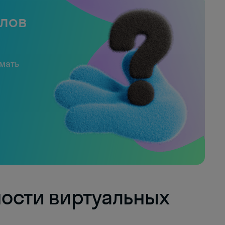
слов
имать
ости виртуальных