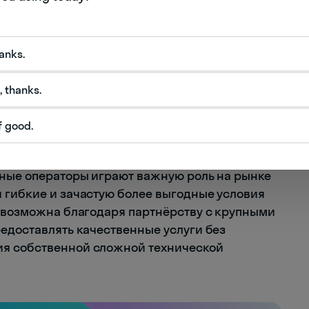
позволяет существенно снизить издержки и
е услуги.
hanks.
остатки
, thanks.
исимость от партнёров
аниченный контроль над качеством связи
f good.
утствие собственной инфраструктуры
ьные операторы играют важную роль на рынке
 гибкие и зачастую более выгодные условия
а возможна благодаря партнёрству с крупными
редоставлять качественные услуги без
ия собственной сложной технической