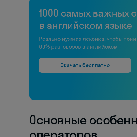
1000 самых важных 
в английском языке
Реально нужная лексика, чтобы пон
60% разговоров в английском
Скачать бесплатно
Основные особенн
операторов