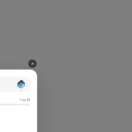
✕
1 из 19