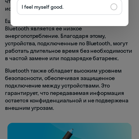
что обеспечивает гибкость и удобство в
I feel myself good.
использовании.
Еще одним преимуществом технологии
Bluetooth является ее низкое
энергопотребление. Благодаря этому,
устройства, подключенные по Bluetooth, могут
работать длительное время без необходимости
в частой замене или подзарядке батареек.
Bluetooth также обладает высоким уровнем
безопасности, обеспечивая защищенное
подключение между устройствами. Это
гарантирует, что передаваемая информация
остается конфиденциальной и не подвержена
внешним угрозам.