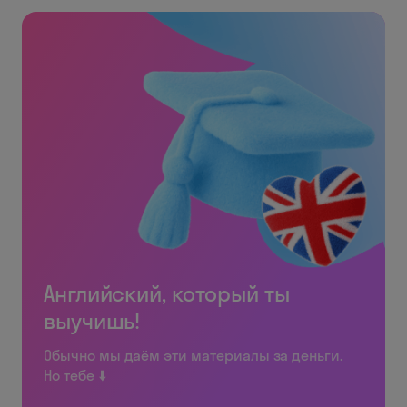
Английский, который ты
выучишь!
Обычно мы даём эти материалы за деньги.
Но тебе ⬇️