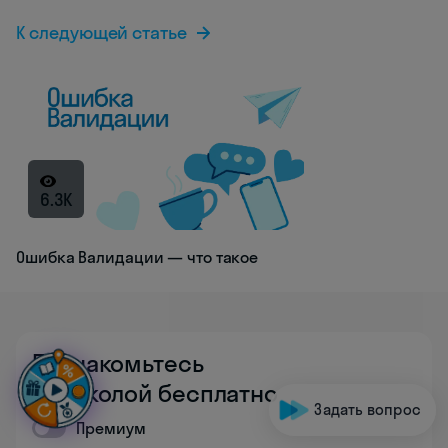
К следующей статье
6.3K
Ошибка Валидации — что такое
Познакомьтесь
со школой бесплатно
Задать вопрос
Премиум