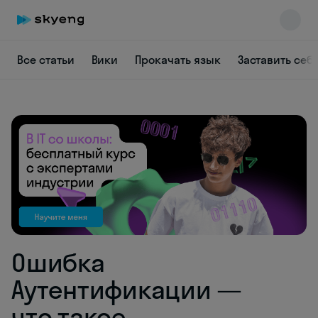
Все статьи
Вики
Прокачать язык
Заставить себ
Skyeng Chat
online
Ошибка
Аутентификации —
что такое