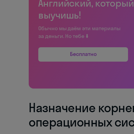
Английский, который
выучишь!
Обычно мы даём эти материалы
за деньги. Но тебе ⬇️
Бесплатно
Назначение корне
операционных си