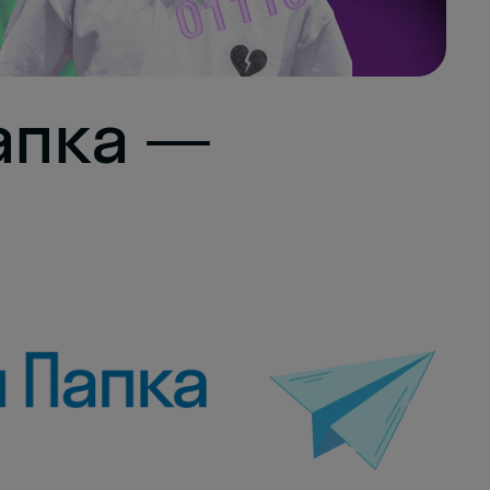
апка —