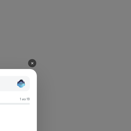
✕
1 из 19