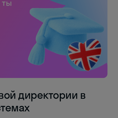
 ты
вой директории в
стемах