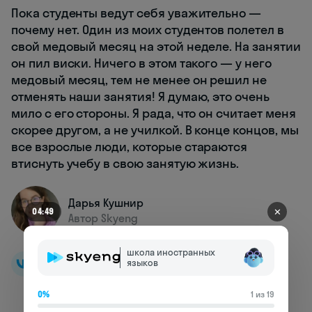
Пока студенты ведут себя уважительно —
почему нет. Один из моих студентов полетел в
свой медовый месяц на этой неделе. На занятии
он пил виски. Ничего в этом такого — у него
медовый месяц, тем не менее он решил не
отменять наши занятия! Я думаю, это очень
мило с его стороны. Я рада, что он считает меня
скорее другом, а не училкой. В конце концов, мы
все взрослые люди, которые стараются
втиснуть учебу в свою занятую жизнь.
Дарья Кушнир
✕
04:49
Автор Skyeng
школа иностранных
языков
0%
1 из 19