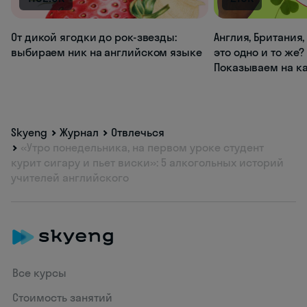
От дикой ягодки до рок-звезды:
Англия, Британия
выбираем ник на английском языке
это одно и то же?
Показываем на к
Skyeng
Журнал
Отвлечься
«Утро понедельника, на первом уроке студент
курит сигару и пьет виски»: 5 алкогольных историй
учителей английского
Все курсы
Стоимость занятий