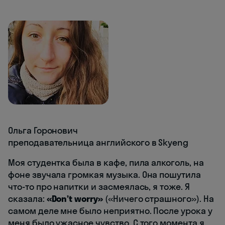
Ольга Горонович
преподавательница английского в Skyeng
Моя студентка была в кафе, пила алкоголь, на
фоне звучала громкая музыка. Она пошутила
что-то про напитки и засмеялась, я тоже. Я
сказала:
«Don’t worry»
(«Ничего страшного»). На
самом деле мне было неприятно. После урока у
меня было ужасное чувство. С того момента я