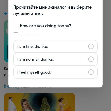
Прочитайте мини-диалог и выберите 
К предыдущей статье
лучший ответ:

 — How are you doing today? 

— _________
I am fine, thanks.
6.3K
I am normal, thanks.
Как празднуют свадьбу в России
I feel myself good.
и США: 7 ключевых отличий
К следующей статье