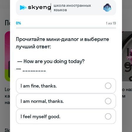
школа иностранных
языков
Похожие статьи
0%
1 из 19
Прочитайте мини-диалог и выберите 
лучший ответ:

 — How are you doing today? 

— _________
113.1K
98.4K
I am fine, thanks.
Love, bae, muffin: 20+ вариантов,
Как правильно на
как называть любимого человека
на английском
I am normal, thanks.
на английском
I feel myself good.
Skyeng
Журнал
Прокачать язык