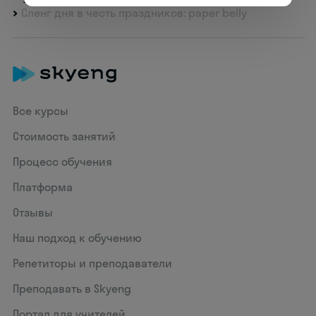
Сленг дня в честь праздников: paper belly
Все курсы
Стоимость занятий
Процесс обучения
Платформа
Отзывы
Наш подход к обучению
Репетиторы и преподаватели
Преподавать в Skyeng
Портал для учителей