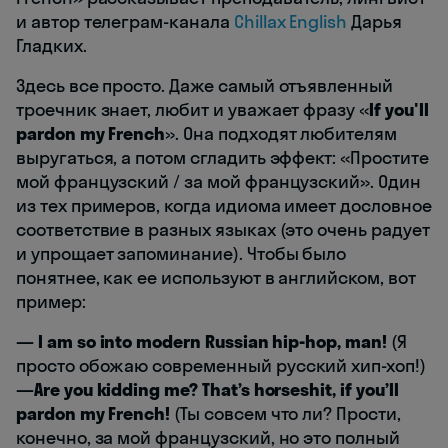
и автор телеграм-канала
Chillax English
Дарья
Гладких.
Здесь все просто. Даже самый отъявленный
троечник знает, любит и уважает фразу «
If you'll
pardon my French
». Она подходят любителям
выругаться, а потом сгладить эффект: «Простите
мой французский / за мой французский». Один
из тех примеров, когда идиома имеет дословное
соответствие в разных языках (это очень радует
и упрощает запоминание). Чтобы было
понятнее, как ее используют в английском, вот
пример:
— I am so into modern Russian hip-hop, man!
(Я
просто обожаю современный русский хип-хоп!)
—Are you kidding me? That’s horseshit, if you’ll
pardon my French!
(Ты совсем что ли? Прости,
конечно, за мой французский, но это полный