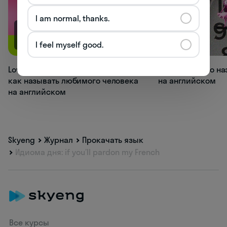
I am normal, thanks.
113.1K
98.4K
I feel myself good.
Love, bae, muffin: 20+ вариантов,
Как правильно на
как называть любимого человека
на английском
на английском
Skyeng
Журнал
Прокачать язык
Идиома дня: if you’ll pardon my French
Все курсы