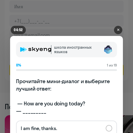
✕
04:52
Даю согласие на обработку
персональных данных
школа иностранных
языков
Соглашаюсь на
получение рекламы
0%
1 из 19
Оставить заявку
Прочитайте мини-диалог и выберите 
лучший ответ:

 — How are you doing today? 

Похожие статьи
— _________
I am fine, thanks.