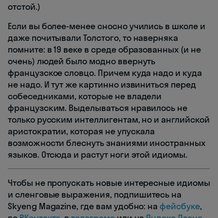
отстой.)
Если вы более-менее сносно учились в школе и
даже почитывали Толстого, то наверняка
помните: в 19 веке в среде образованных (и не
очень) людей было модно ввернуть
французское словцо. Причем куда надо и куда
не надо. И тут же картинно извиниться перед
собеседниками, которые не владели
французским. Выделываться нравилось не
только русским интеллигентам, но и английской
аристократии, которая не упускала
возможности блеснуть знаниями иностранных
языков. Отсюда и растут ноги этой идиомы.
Чтобы не пропускать новые интересные идиомы
и сленговые выражения, подпишитесь на
Skyeng Magazine, где вам удобно: на
фейсбуке
,
во
ВКонтакте
, в
телеграме
или на
Яндекс.Дзене
.