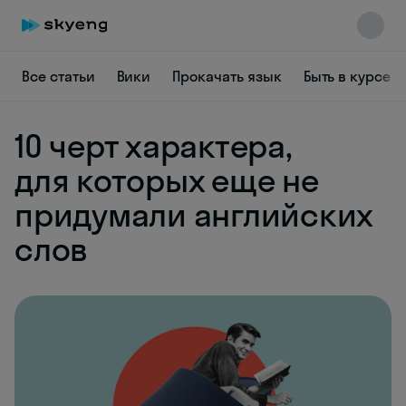
Все статьи
Вики
Прокачать язык
Быть в курсе
10 черт характера,
для которых еще не
Skyeng Chat
придумали английских
online
слов