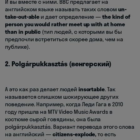
И вы вместе с ними. BBC предлагает на
английском языке называть таких словом
un-
take-out-able
и дает определение —
the kind of
person you would rather meet up with at home
than in public
(тип людей, с которыми вы бы
предпочли встретиться скорее дома, чем на
публике).
2. Polgárpukkasztás (венгерский)
А это как раз делает людей
insortable
. Так
называется слишком шокирующее других
поведение. Например, когда Леди Гага в 2010
году пришла на MTV Video Music Awards в
костюме сырой говядины, она была
polgárpukkasztás. Вариант перевода этого слова
на английский —
citizens-explode,
то есть