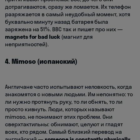
дотрагиваются, сразу же ломается. Их телефон
разряжается в самый неудобный момент, хотя
буквально минуту назад батарея была
заряжена на 51%. BBC так и пишет про них —
magnets for bad luck
(магнит для
неприятностей).
4. Mimoso (испанский)
Англичане часто испытывают неловкость, когда
знакомятся с новыми людьми. Им непонятно: то
ли нужно протянуть руку, то ли обнять, то ли
просто кивнуть. Люди, которых называют
mimoso, не понимают этих проблем. Они
сверхтактильны: обнимают, целуют и гладят
всех, кто рядом. Самый близкий перевод на
английский —
someone is constantly physically