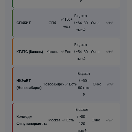
₽
Бюджет
✅ 150+
СПбКИТ
СПб
/ ~64–80
Очно
✅/✅
мест
тыс.₽
Бюджет
КТИТС (Казань)
Казань
✅ Есть
/ ~54–80
Очно
✅/✅
тыс.₽
Бюджет
НКЭиВТ
/ ~60–
Новосибирск
✅ Есть
Очно
✅/✅
(Новосибирск)
90 тыс.
₽
Бюджет
Колледж
/ ~80–
Москва
✅ Есть
Очно
✅/✅
Финуниверситета
120
тыс.₽