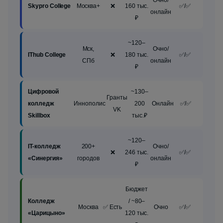
Skypro College
Москва+
❌
160 тыс.
✅/✅
онлайн
₽
~120–
Мск,
Очно/
IThub College
❌
180 тыс.
✅/✅
СПб
онлайн
₽
Цифровой
~130–
Гранты
колледж
Иннополис
200
Онлайн
✅/✅
VK
Skillbox
тыс.₽
~120–
IT-колледж
200+
Очно/
❌
246 тыс.
✅/✅
«Синергия»
городов
онлайн
₽
Бюджет
Колледж
/ ~80–
Москва
✅ Есть
Очно
✅/✅
«Царицыно»
120 тыс.