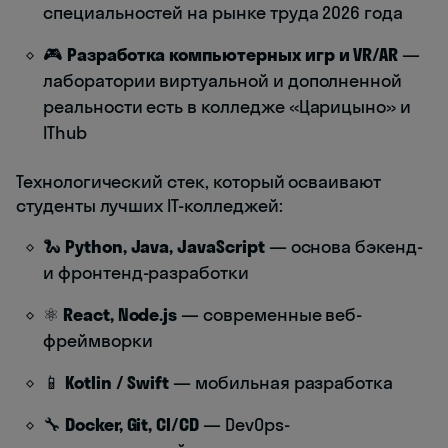
специальностей на рынке труда 2026 года
🎮
Разработка компьютерных игр и VR/AR
—
лаборатории виртуальной и дополненной
реальности есть в колледже «Царицыно» и
IThub
Технологический стек, который осваивают
студенты лучших IT-колледжей:
🐍
Python, Java, JavaScript
— основа бэкенд-
и фронтенд-разработки
⚛️
React, Node.js
— современные веб-
фреймворки
📱
Kotlin / Swift
— мобильная разработка
🔧
Docker, Git, CI/CD
— DevOps-