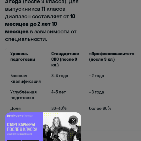
3 года
(после 9 класса). Для
выпускников 11 класса
диапазон составляет от
10
месяцев до 2 лет 10
месяцев
в зависимости от
специальности.
Уровень
Стандартное
«Профессионалитет»
подготовки
СПО (после 9
(после 9 кл.)
кл.)
Базовая
3–4 года
~2 года
квалификация
Углублённая
4–5 лет
~3 года
подготовка
Доля
30–40%
более 60%
практики в
учебном
✕
времени