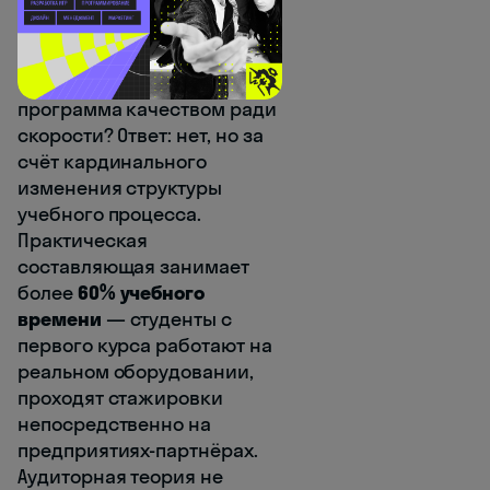
Главный вопрос, который
возникает у любого
здравомыслящего
человека: не жертвует ли
программа качеством ради
скорости? Ответ: нет, но за
счёт кардинального
изменения структуры
учебного процесса.
Практическая
составляющая занимает
более
60% учебного
времени
— студенты с
первого курса работают на
реальном оборудовании,
проходят стажировки
непосредственно на
предприятиях-партнёрах.
Аудиторная теория не