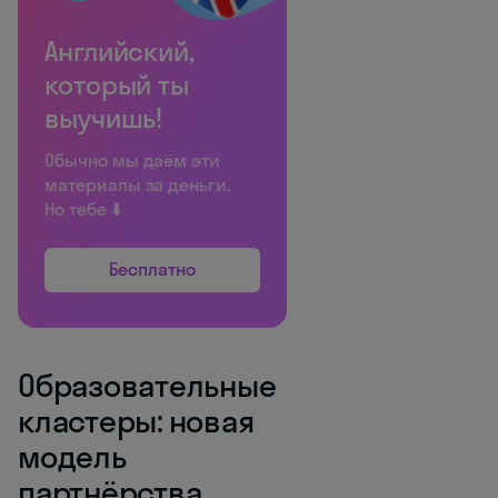
Английский,
который ты
выучишь!
Обычно мы даём эти
материалы за деньги.
Но тебе ⬇️
Бесплатно
Образовательные
кластеры: новая
модель
партнёрства