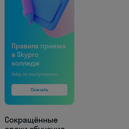
Правила приема
в Skypro
колледж
Гайд по поступлению
Скачать
Сокращённые
сроки обучения