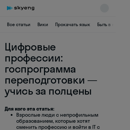
Все статьи
Вики
Прокачать язык
Быть в курсе
Цифровые
профессии:
госпрограмма
переподготовки —
Skyeng Chat
online
учись за полцены
Для кого эта статья:
Взрослые люди с непрофильным
образованием, которые хотят
сменить профессию и войти в IT с