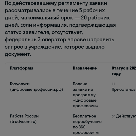
По действовавшему регламенту заявки
рассматривались в течение 5 рабочих
дней, максимальный срок — 20 рабочих
дней. Если информация, подтверждающая
статус заявителя, отсутствует,
федеральный оператор вправе направить
запрос в учреждение, которое выдало
документ.
Платформа
Назначение
Статус в 20
году
Госуслуги
Подача
⏸️
(цифровыепрофессии.рф)
заявки на
Приостанов
программу
«Цифровые
профессии»
Работа России
Бесплатное
✅ Действуе
(trudvsem.ru)
переобучение
по 360
профессиям