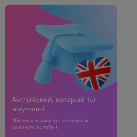
Английский, который ты
выучишь!
Обычно мы даём эти материалы
за деньги. Но тебе ⬇️