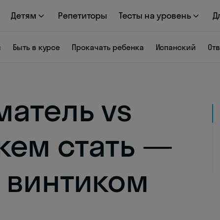
Детям
Репетиторы
Тесты на уровень
Д
я
Быть в курсе
Прокачать ребенка
Испанский
От
атель vs
кем стать —
 винтиком