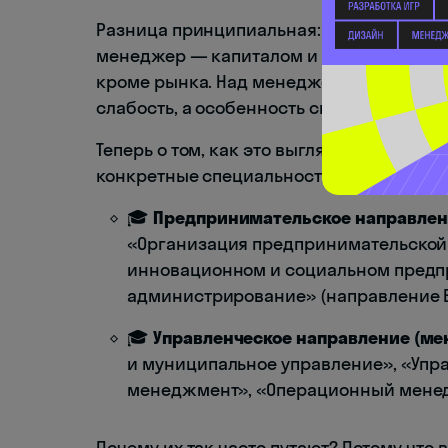
Разница принципиальная: предпринимат
менеджер — капиталом и репутацией ко
кроме рынка. Над менеджером всегда ест
слабость, а особенность системы, как 
Теперь о том, как это выглядит в вузовс
конкретные специальности:
🎓
Предпринимательское направлен
«Организация предпринимательской
инновационном и социальном предп
администрирование» (направление Bac
🎓
Управленческое направление (ме
и муниципальное управление», «Упр
менеджмент», «Операционный мене
Почему их так часто путают? Потому что