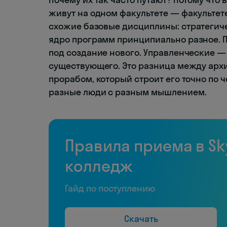
живут на одном факультете — факультет
схожие базовые дисциплины: стратегич
ядро программ принципиально разное.
под создание нового. Управленческие 
существующего. Это разница между архи
прорабом, который строит его точно по 
разные люди с разным мышлением.
Правила приема в Sk
колледж
Гайд по поступлению
Скачать