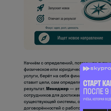
Начнём с определений, потому что путан
физическое или юридическое лицо, кото
услуги, берёт на себя финансовые риски 
ставит цели, сам определяет правила иг
результат.
Менеджер
— это наёмный спец
сотрудников для достижения целей, зада
существующей системы, оптимизирует п
договорённостей с работодателем.