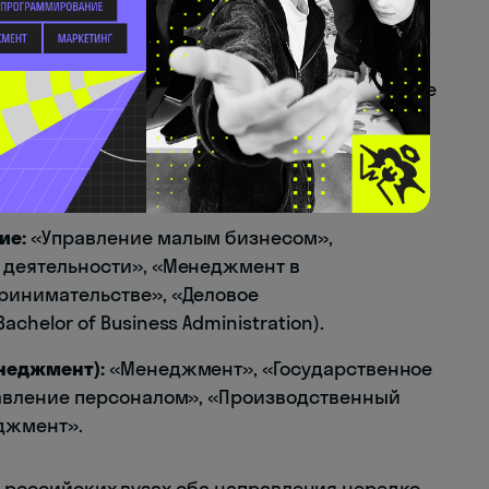
ель рискует своим капиталом и репутацией,
мпании. Над предпринимателем нет никого,
ь кто-то, кому нужно отчитываться, — и это не
отмечают эксперты
iampm.club
.
ких программах. Каждому пути соответствуют
ие:
«Управление малым бизнесом»,
 деятельности», «Менеджмент в
ринимательстве», «Деловое
helor of Business Administration).
неджмент):
«Менеджмент», «Государственное
авление персоналом», «Производственный
джмент».
 в российских вузах оба направления нередко