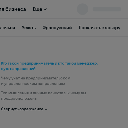
ля бизнеса
Еще
влечься
Уехать
Французский
Прокачать карьеру
Кто такой предприниматель и кто такой менеджер:
суть направлений
Чему учат на предпринимательском
и управленческом направлениях
Тип мышления и личные качества: к чему вы
предрасположены
Свернуть содержание