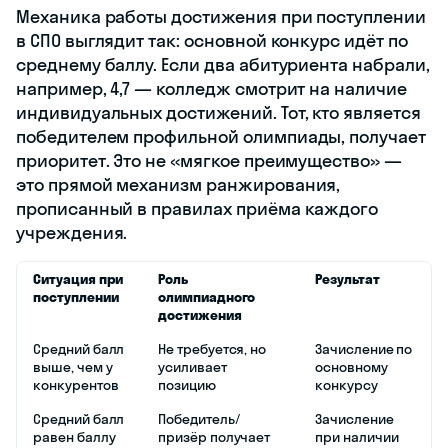
Механика работы достижения при поступлении
в СПО выглядит так: основной конкурс идёт по
среднему баллу. Если два абитуриента набрали,
например, 4,7 — колледж смотрит на наличие
индивидуальных достижений. Тот, кто является
победителем профильной олимпиады, получает
приоритет. Это не «мягкое преимущество» —
это прямой механизм ранжирования,
прописанный в правилах приёма каждого
учреждения.
Ситуация при
Роль
Результат
поступлении
олимпиадного
достижения
Средний балл
Не требуется, но
Зачисление по
выше, чем у
усиливает
основному
конкурентов
позицию
конкурсу
Средний балл
Победитель/
Зачисление
равен баллу
призёр получает
при наличии