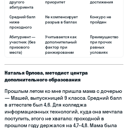
другого
приоритет
достижения
абитуриента
Средний балл
Не компенсирует
Конкурс не
ниже
разрыв в баллах
пройден
проходного
Абитуриент —
Учитывается как
Преимущество
участник (без
дополнительный
при прочих
призового
фактор при
равных
места)
ранжировании
условиях
Наталья Орлова, методист центра
дополнительного образования
Прошлым летом ко мне пришла мама с дочерью
— Машей, выпускницей 9 класса. Средний балл
в аттестате был 4,6. Для колледжа
информационных технологий, куда она мечтала
поступить, этого не хватало: проходной в
прошлом году держался на 4,7–4,8. Мама была