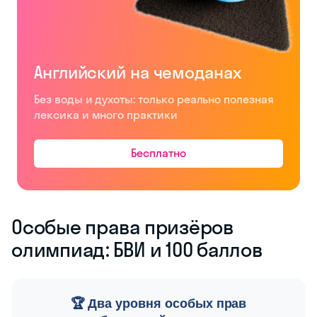
Английский на чемоданах
Без воды и духоты: только реально полезная
лексика и много практики
Бесплатно
Особые права призёров
олимпиад: БВИ и 100 баллов
🏆 Два уровня особых прав