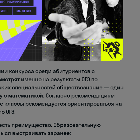
конкретно. Большинство колледжей и
пециальности «Экономика и бухгалтерский
«Менеджмент») при приёме после 9 класса
нка за обществознание в аттестате напрямую
плено в действующем порядке проведения
оответственно, высокий балл на экзамене
 об образовании, а значит — повышает
.
ии конкурса среди абитуриентов с
мотрят именно на результаты ОГЭ по
ских специальностей обществознание — один
у с математикой. Согласно рекомендациям
ые классы рекомендуется ориентироваться на
о ОГЭ.
с есть преимущество. Образовательную
ысл выстраивать заранее: