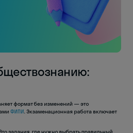
обществознанию:
раняет формат без изменений — это
лами
ФИПИ
. Экзаменационная работа включает
 Это задания, где нужно выбрать правильный