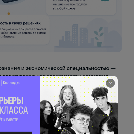
ознания и экономической специальностью —
то содержательная зависимость: примерно
— это чистая экономика. Рынок, деньги,
✕
 бюджет, финансовые инструменты — всё это
с которыми студент-экономист столкнётся на
 вузе. Ученик, который грамотно готовится к
учает предварительный курс введения в