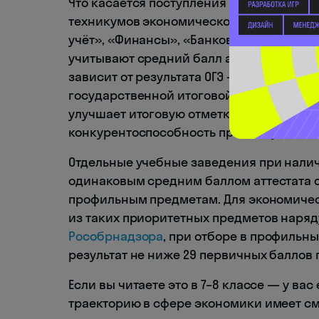
Что касается поступления — здесь всё 
техникумов экономического профиля (с
учёт», «Финансы», «Банковское дело», 
учитывают средний балл аттестата. Оце
зависит от результата ОГЭ — это закре
государственной итоговой аттестации. С
улучшает итоговую отметку в документе
конкурентоспособность при поступлении
Отдельные учебные заведения при налич
одинаковым средним баллом аттестата с
профильным предметам. Для экономиче
из таких приоритетных предметов наряд
Рособрнадзора
, при отборе в профильн
результат не ниже 29 первичных баллов п
Если вы читаете это в 7–8 классе — у ва
траекторию в сфере экономики имеет см