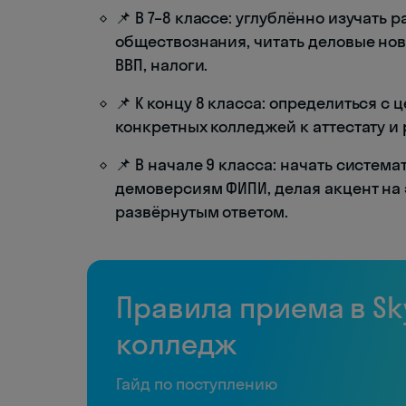
📌 В 7–8 классе: углублённо изучать
обществознания, читать деловые нов
ВВП, налоги.
📌 К концу 8 класса: определиться с
конкретных колледжей к аттестату и 
📌 В начале 9 класса: начать систем
демоверсиям ФИПИ, делая акцент на 
развёрнутым ответом.
Правила приема в Sk
колледж
Гайд по поступлению