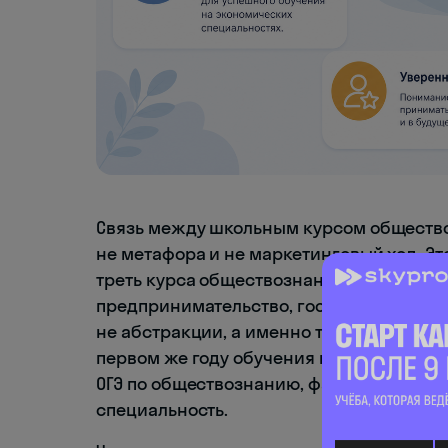
Связь между школьным курсом обществ
не метафора и не маркетинговый ход. Э
треть курса обществознания за 9 класс 
предпринимательство, государственный
не абстракции, а именно те категории, 
первом же году обучения в колледже или
ОГЭ по обществознанию, фактически пол
специальность.