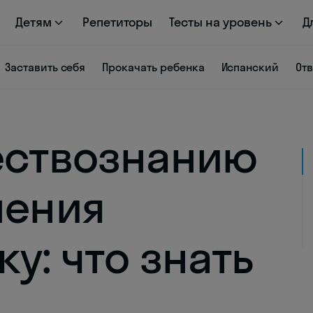
Детям
Репетиторы
Тесты на уровень
Д
Заставить себя
Прокачать ребенка
Испанский
От
ествознанию
ления
у: что знать