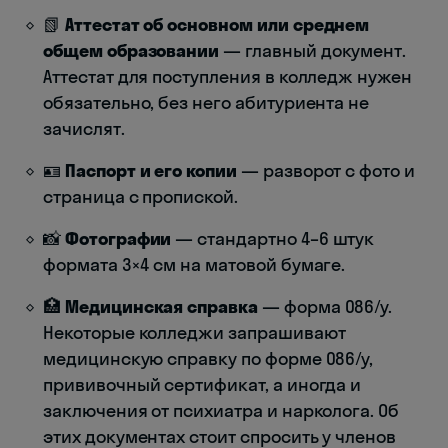
📗
Аттестат об основном или среднем
общем образовании
— главный документ.
Аттестат для поступления в колледж нужен
обязательно, без него абитуриента не
зачислят.
🪪
Паспорт и его копии
— разворот с фото и
страница с пропиской.
📸
Фотографии
— стандартно 4–6 штук
формата 3×4 см на матовой бумаге.
🏥
Медицинская справка
— форма 086/у.
Некоторые колледжи запрашивают
медицинскую справку по форме 086/у,
прививочный сертификат, а иногда и
заключения от психиатра и нарколога. Об
этих документах стоит спросить у членов