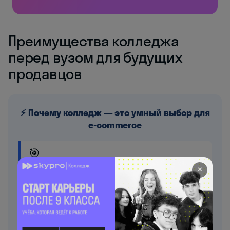
Преимущества колледжа
перед вузом для будущих
продавцов
⚡ Почему колледж — это умный выбор для
e-commerce
🎯
Без ЕГЭ — уже после 9 класса
✕
Поступление только по среднему баллу аттестата.
Никаких вступительных экзаменов для
большинства специальностей торгового профиля.