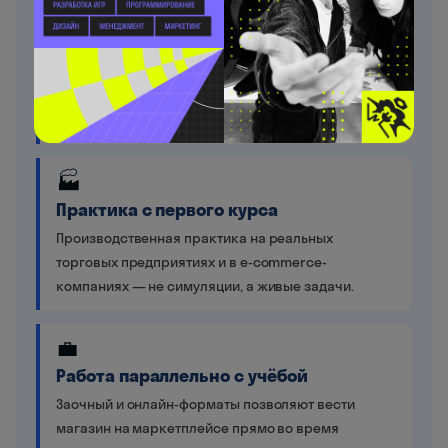
⏱️
Срок обучения: 2–4 года против 4–6 лет
в вузе
На рынке труда оказываетесь на 2–3 года раньше
сверстников с высшим образованием.
🏭
Практика с первого курса
Производственная практика на реальных
торговых предприятиях и в e-commerce-
компаниях — не симуляции, а живые задачи.
💼
Работа параллельно с учёбой
Заочный и онлайн-форматы позволяют вести
магазин на маркетплейсе прямо во время