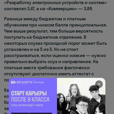
«Разработку электронных устройств и систем»
составлял 3,47, а на «Коммерцию» — 3,86.
Разница между бюджетом и платным
обучением при низком балле принципиальная.
Чем выше результат, тем больше вероятность
поступить на бюджетное отделение. В
некоторых ссузах проходной порог может быть
установлен и на 5 из 5. Но не стоит
расстраиваться, если оценки низкие — нужно
правильно выбрать ссуз и направление. На
платные места требования фактически
отсутствуют: достаточно иметь аттестат с
положительными оценками. 💡
✕
Как оценить свои шансы заранее? Иногда
колледжи публикуют данные о проходном
балле — самом низком, с которым были
зачислены абитуриенты прошлого года.