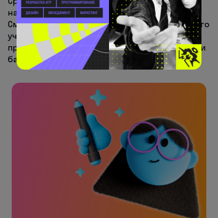
Средний балл намного выше проходного —
надёжнее ориентироваться именно на него.
Смотрите раздел «Приём» на сайте конкретного
учебного заведения и сравнивайте цифры
прошлых лет. Каталог колледжей с проходными
баллами можно найти на портале
Вузопедия
.