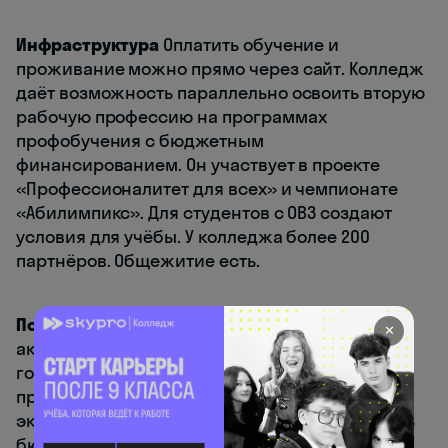
Инфраструктура
Оплатить обучение и
проживание можно прямо через сайт. Колледж
даёт возможность параллельно освоить вторую
рабочую профессию на программах
профобучения с бюджетным
финансированием. Он участвует в проекте
«Профессионалитет для всех» и чемпионате
«Абилимпикс». Для студентов с ОВЗ создают
условия для учёбы. У колледжа более 200
партнёров. Общежитие есть.
Поступление и стоимость
Колледж
✕
аккредитован государством и выдаёт диплом
государственного образца. На большинство
программ принимают по аттестату, без
экзаменов. По нескольким направлениям есть
бюджетные места. Действует отсрочка от