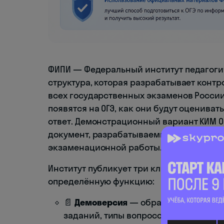
ФИПИ — Федеральный институт педагоги
структура, которая разрабатывает конт
всех государственных экзаменов России
появятся на ОГЭ, как они будут оцениват
ответ. Демонстрационный вариант КИМ 
документ, разрабатываемый ФИПИ, кото
экзаменационной работы.
Институт публикует три ключевых докум
определённую функцию:
📄
Демоверсия
— образец реального
заданий, типы вопросов и форматы от