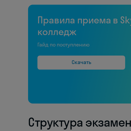
Правила приема в Sk
колледж
Гайд по поступлению
Скачать
Структура экзаме