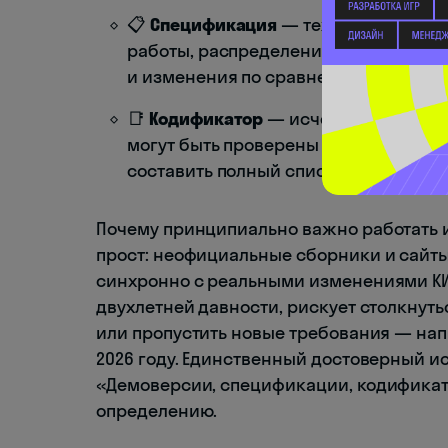
📋
Спецификация
— технический пас
работы, распределение заданий по 
и изменения по сравнению с прошлы
📑
Кодификатор
— исчерпывающий пе
могут быть проверены на экзамене. 
составить полный список того, что ну
Почему принципиально важно работать 
прост: неофициальные сборники и сайты
синхронно с реальными изменениями КИ
двухлетней давности, рискует столкнуть
или пропустить новые требования — нап
2026 году. Единственный достоверный 
«Демоверсии, спецификации, кодификат
определению.