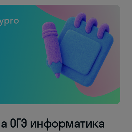
ypro
на ОГЭ информатика