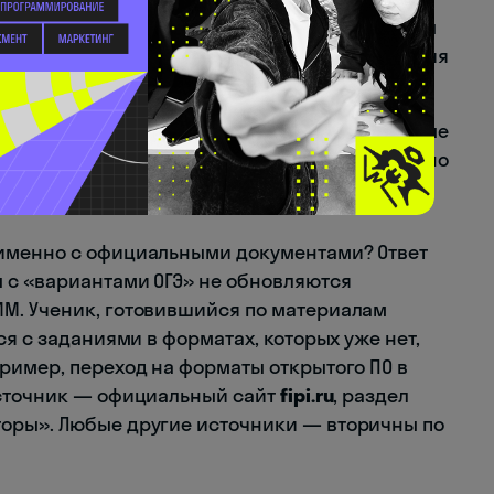
порт экзамена. Содержит описание структуры
блокам, уровни сложности, систему оценивания
м годом.
речень тем и элементов содержания, которые
Это единственный документ, по которому можно
жно знать.
именно с официальными документами? Ответ
 с «вариантами ОГЭ» не обновляются
М. Ученик, готовившийся по материалам
ся с заданиями в форматах, которых уже нет,
ример, переход на форматы открытого ПО в
источник — официальный сайт
fipi.ru
, раздел
оры». Любые другие источники — вторичны по