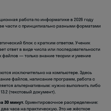
ионная работа по информатике в 2026 году
две части с принципиально разными форматами
етический блок с кратким ответом. Ученик
ет ответ в виде числа или последовательности
х файлов — только знание теории и умение
яются исключительно на компьютере. Здесь
ание файлов, написание программ, работа с
ляется альтернативным: нужно выполнить либо
 13.2 (текстовый документ).
а 30 минут.
Ориентировочное распределение:
 два часа на практическую. Это не жёсткое