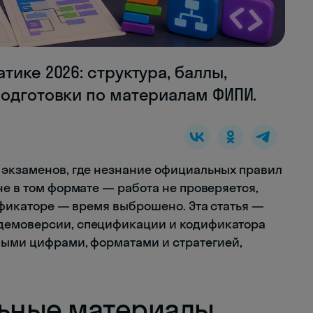
ике 2026: структура, баллы,
подготовки по материалам ФИПИ.
 экзаменов, где незнание официальных правил
не в том формате — работа не проверяется,
дификаторе — время выброшено. Эта статья —
демоверсии, спецификации и кодификатора
тными цифрами, форматами и стратегией,
льные материалы