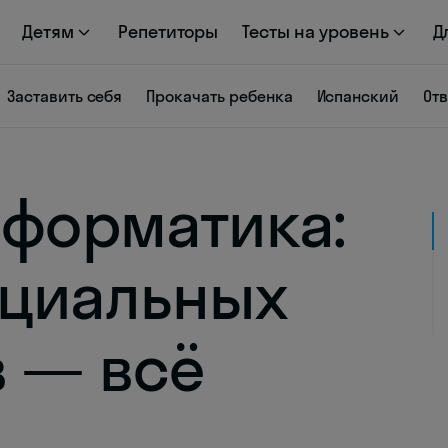
Детям
Репетиторы
Тесты на уровень
Д
Заставить себя
Прокачать ребенка
Испанский
От
нформатика:
ициальных
 — всё