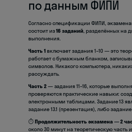
по данным ФИПИ
Согласно спецификации ФИПИ, экзаменац
состоит из
16 заданий
, разделённых на 
выполнения.
Часть 1
включает задания 1–10 — это теор
работает с бумажным бланком, записыва
символов. Никакого компьютера, никаки
рассуждать.
Часть 2
— задания 11–16, которые выполн
проверяются практические навыки: созд
электронными таблицами. Задание 13 яв
задание 13.1 (презентация), либо задание
⏱️
Продолжительность экзамена — 2 час
около 30 минут на теоретическую часть и