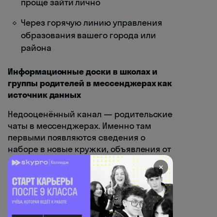
проще зайти лично
Через горячую линию управления
образования вашего города или
района
Информационные доски в школах и
группы родителей в мессенджерах как
источник данных
Недооценённый канал — родительские
чаты в мессенджерах. Именно там
первыми появляются сведения о
наборе в новые кружки, объявления от
педагогов, которые ищут учеников, и
✕
рекомендации от тех, кто уже прошёл
обучение. Попросите добавить вас в
общегородские или районные
родительские группы. Физические