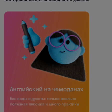
Английский на чемоданах
Без воды и духоты: только реально
полезная лексика и много практики