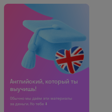
Английский, который ты
выучишь!
Обычно мы даём эти материалы
за деньги. Но тебе ⬇️