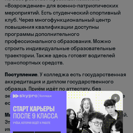
«Возрождение» для военно-патриотических
мероприятий. Есть студенческий спортивный
клуб. Через многофункциональный центр
повышения квалификации доступны
программы дополнительного
профессионального образования. Можно
строить индивидуальные образовательные
траектории. Также здесь готовят водителей
транспортных средств.
Поступление
. У колледжа есть государственная
аккредитация и диплом государственного
образца. Приём идёт по аттестату, без
экзаменов. Бюджетные места есть. Общежитие
✕
есть. Образовательный кредит доступен.
Минусы
. Профиль очень чёткий и транспортный.
Этот вариант подойдёт тем, кто уже смотрит
именно в эту отрасль.