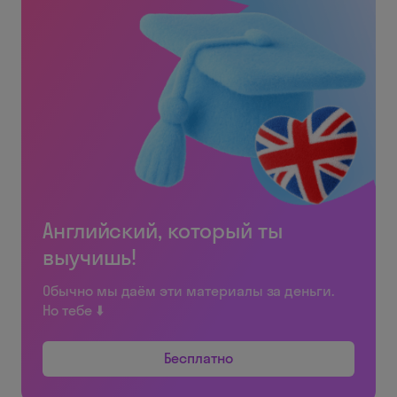
Английский, который ты
выучишь!
Обычно мы даём эти материалы за деньги.
Но тебе ⬇️
Бесплатно