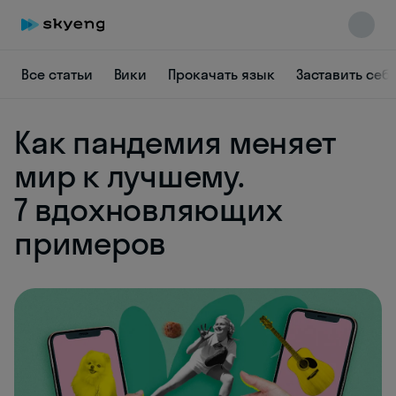
Все статьи
Вики
Прокачать язык
Заставить себ
Как пандемия меняет
мир к лучшему.
7 вдохновляющих
Skyeng Chat
online
примеров