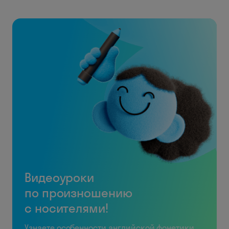
Видеоуроки
по произношению
с носителями!
Узнаете особенности английской фонетики