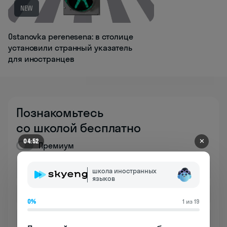
NEW
Ostanovka perenesena: в столице
установили странный указатель
для иностранцев
Познакомьтесь
со школой бесплатно
✕
04:52
Премиум
школа иностранных
языков
0%
1 из 19