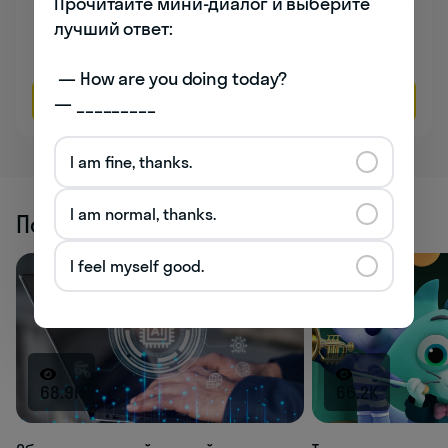
Прочитайте мини-диалог и выберите 
Даю согласие на обработку
персональных данных
лучший ответ:

Соглашаюсь на
получение рекламы
 — How are you doing today? 

Оставить заявку
— _________
I am fine, thanks.
I am normal, thanks.
Похожие статьи
I feel myself good.
68.9K
66.2K