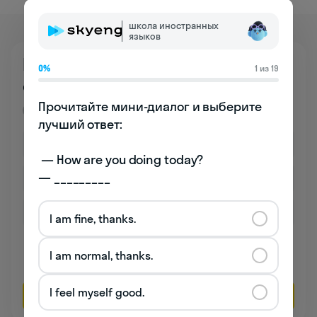
школа иностранных
языков
Познакомьтесь
0%
1 из 19
со школой бесплатно
Прочитайте мини-диалог и выберите 
Премиум
лучший ответ:

 — How are you doing today? 

— _________
I am fine, thanks.
Даю согласие на обработку
персональных данных
I am normal, thanks.
Соглашаюсь на
получение рекламы
I feel myself good.
Оставить заявку