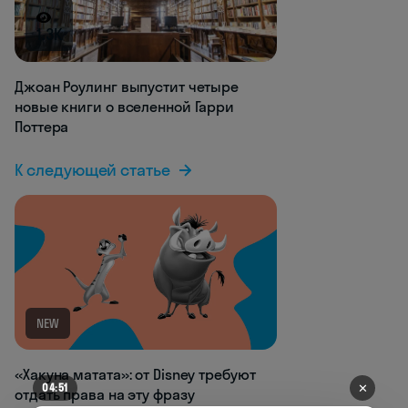
1.3K
Джоан Роулинг выпустит четыре
новые книги о вселенной Гарри
Поттера
К следующей статье
NEW
«Хакуна матата»: от Disney требуют
✕
04:51
отдать права на эту фразу