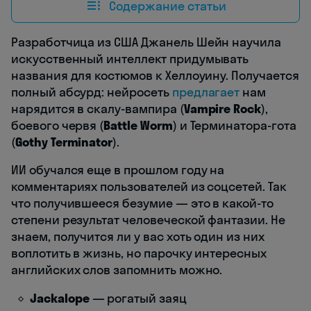
Содержание статьи
Разработчица из США Джанель Шейн научила
искусственный интеллект придумывать
названия для костюмов к Хеллоуину. Получается
полный абсурд: нейросеть
предлагает
нам
нарядится в скалу-вампира (
Vampire Rock
),
боевого червя (
Battle Worm
) и Терминатора-гота
(
Gothy Terminator
).
ИИ обучался еще в прошлом году на
комментариях пользователей из соцсетей. Так
что получившееся безумие — это в какой-то
степени результат человеческой фантазии. Не
знаем, получится ли у вас хоть один из них
воплотить в жизнь, но парочку интересных
английских слов запомнить можно.
Jackalope
— рогатый заяц