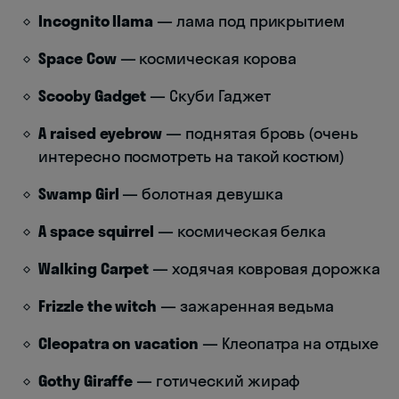
Incognito llama
— лама под прикрытием
Space Cow
— космическая корова
Scooby Gadget
— Скуби Гаджет
А raised eyebrow
— поднятая бровь (очень
интересно посмотреть на такой костюм)
Swamp Girl
— болотная девушка
A space squirrel
— космическая белка
Walking Carpet
— ходячая ковровая дорожка
Frizzle the witch
— зажаренная ведьма
Cleopatra on vacation
— Клеопатра на отдыхе
Gothy Giraffe
— готический жираф