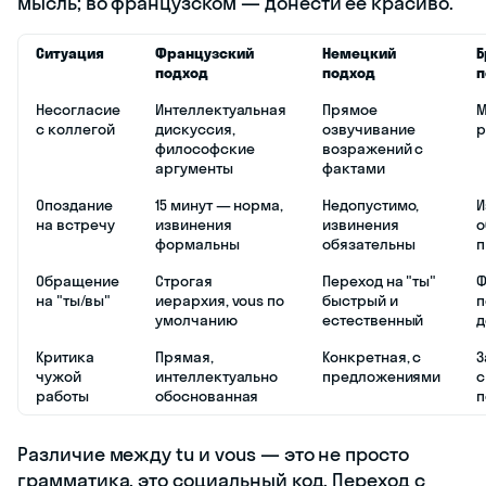
мысль; во французском — донести её красиво.
Ситуация
Французский
Немецкий
Б
подход
подход
п
Несогласие
Интеллектуальная
Прямое
М
с коллегой
дискуссия,
озвучивание
p
философские
возражений с
аргументы
фактами
Опоздание
15 минут — норма,
Недопустимо,
И
на встречу
извинения
извинения
о
формальны
обязательны
п
Обращение
Строгая
Переход на "ты"
Ф
на "ты/вы"
иерархия, vous по
быстрый и
п
умолчанию
естественный
д
Критика
Прямая,
Конкретная, с
З
чужой
интеллектуально
предложениями
с
работы
обоснованная
п
Различие между tu и vous — это не просто
грамматика, это социальный код. Переход с