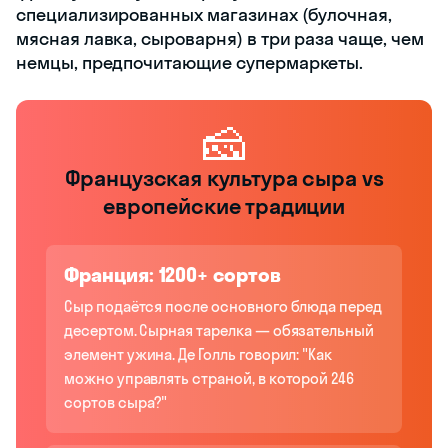
специализированных магазинах (булочная,
мясная лавка, сыроварня) в три раза чаще, чем
немцы, предпочитающие супермаркеты.
🧀
Французская культура сыра vs
европейские традиции
Франция: 1200+ сортов
Сыр подаётся после основного блюда перед
десертом. Сырная тарелка — обязательный
элемент ужина. Де Голль говорил: "Как
можно управлять страной, в которой 246
сортов сыра?"