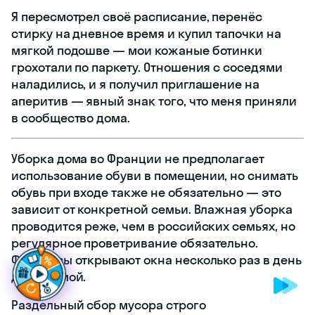
Я пересмотрел своё расписание, перенёс
стирку на дневное время и купил тапочки на
мягкой подошве — мои кожаные ботинки
грохотали по паркету. Отношения с соседями
наладились, и я получил приглашение на
аперитив — явный знак того, что меня приняли
в сообщество дома.
Уборка дома во Франции не предполагает
использование обуви в помещении, но снимать
обувь при входе также не обязательно — это
зависит от конкретной семьи. Влажная уборка
проводится реже, чем в российских семьях, но
Г
о
т
о
в
ы
п
р
о
д
в
и
г
а
т
ь
с
я
в
о
ф
р
а
н
|
регулярное проветривание обязательно.
Французы открывают окна несколько раз в день
даже зимой.
Раздельный сбор мусора строго