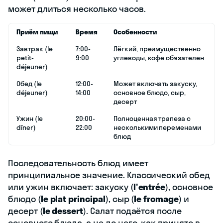
может длиться несколько часов.
Приём пищи
Время
Особенности
Завтрак (le
7:00-
Лёгкий, преимущественно
petit-
9:00
углеводы, кофе обязателен
déjeuner)
Обед (le
12:00-
Может включать закуску,
déjeuner)
14:00
основное блюдо, сыр,
десерт
Ужин (le
20:00-
Полноценная трапеза с
dîner)
22:00
несколькими переменами
блюд
Последовательность блюд имеет
принципиальное значение. Классический обед
или ужин включает: закуску (
l'entrée
), основное
блюдо (
le plat principal
), сыр (
le fromage
) и
десерт (
le dessert
). Салат подаётся после
основного блюда, а не до него, как принято в