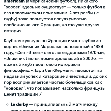
américain
(американский футбол). Никакого
"soccer" здесь не существует — только футбол в
его классическом понимании. А вот регби (le
rugby) тоже пользуется популярностью,
особенно на юге Франции, но это уже другая
история.
Клубная культура во Франции имеет глубокие
корни. «Олимпик Марсель», основанный в 1899
году, «Сент-Этьен» с его легендарными 1970-ми,
«Олимпик Лион», доминировавший в 2000-х, —
каждый клуб несёт свою историю и
философию. «Пари Сен-Жермен», несмотря на
недавний успех и катарские инвестиции, до сих
пор воспринимается частью болельщиков как
"новодел", что показывает, насколько французы
ценят традиции ⚡
Le derby
— принципиальный матч между
принципиальными соперниками из одного