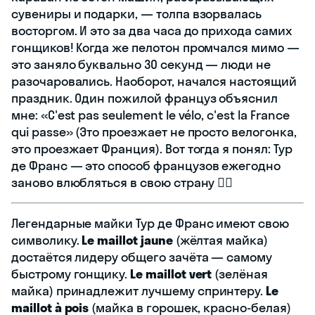
сувениры и подарки, — толпа взорвалась
восторгом. И это за два часа до прихода самих
гонщиков! Когда же пелотон промчался мимо —
это заняло буквально 30 секунд — люди не
разочаровались. Наоборот, начался настоящий
праздник. Один пожилой француз объяснил
мне: «C'est pas seulement le vélo, c'est la France
qui passe» (Это проезжает не просто велогонка,
это проезжает Франция). Вот тогда я понял: Тур
де Франс — это способ французов ежегодно
заново влюбляться в свою страну 🚴‍♂️
Легендарные майки Тур де Франс имеют свою
символику.
Le maillot jaune
(жёлтая майка)
достаётся лидеру общего зачёта — самому
быстрому гонщику.
Le maillot vert
(зелёная
майка) принадлежит лучшему спринтеру.
Le
maillot à pois
(майка в горошек, красно-белая)