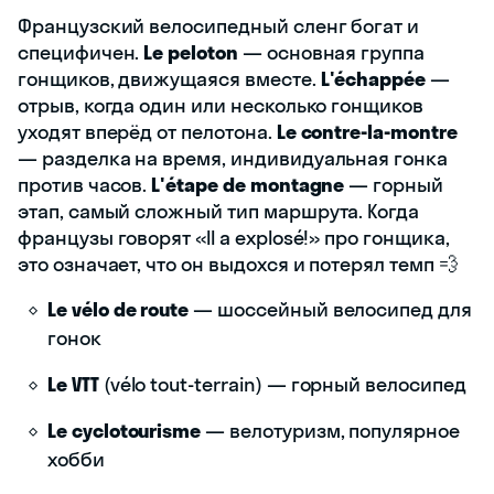
Французский велосипедный сленг богат и
специфичен.
Le peloton
— основная группа
гонщиков, движущаяся вместе.
L'échappée
—
отрыв, когда один или несколько гонщиков
уходят вперёд от пелотона.
Le contre-la-montre
— разделка на время, индивидуальная гонка
против часов.
L'étape de montagne
— горный
этап, самый сложный тип маршрута. Когда
французы говорят «Il a explosé!» про гонщика,
это означает, что он выдохся и потерял темп 💨
Le vélo de route
— шоссейный велосипед для
гонок
Le VTT
(vélo tout-terrain) — горный велосипед
Le cyclotourisme
— велотуризм, популярное
хобби