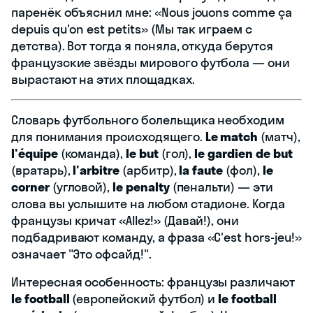
паренёк объяснил мне: «Nous jouons comme ça
depuis qu'on est petits» (Мы так играем с
детства). Вот тогда я поняла, откуда берутся
французские звёзды мирового футбола — они
вырастают на этих площадках.
Словарь футбольного болельщика необходим
для понимания происходящего.
Le match
(матч),
l'équipe
(команда),
le but
(гол),
le gardien de but
(вратарь),
l'arbitre
(арбитр),
la faute
(фол),
le
corner
(угловой),
le penalty
(пенальти) — эти
слова вы услышите на любом стадионе. Когда
французы кричат «Allez!» (Давай!), они
подбадривают команду, а фраза «C'est hors-jeu!»
означает "Это офсайд!".
Интересная особенность: французы различают
le football
(европейский футбол) и
le football