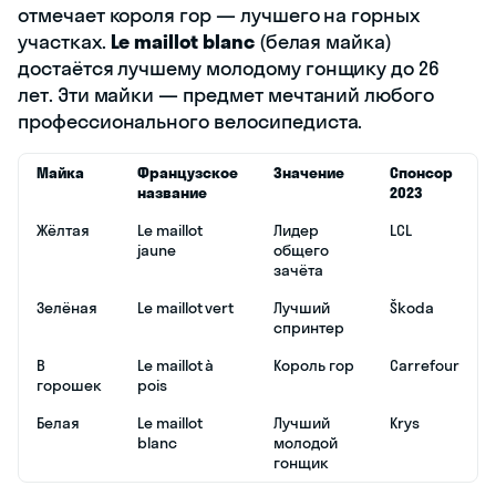
отмечает короля гор — лучшего на горных
участках.
Le maillot blanc
(белая майка)
достаётся лучшему молодому гонщику до 26
лет. Эти майки — предмет мечтаний любого
профессионального велосипедиста.
Майка
Французское
Значение
Спонсор
название
2023
Жёлтая
Le maillot
Лидер
LCL
jaune
общего
зачёта
Зелёная
Le maillot vert
Лучший
Škoda
спринтер
В
Le maillot à
Король гор
Carrefour
горошек
pois
Белая
Le maillot
Лучший
Krys
blanc
молодой
гонщик