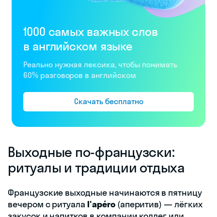
1000 самых важных слов
в английском языке
Реально нужная лексика, чтобы понимать
60% разговоров в английском
Скачать бесплатно
Выходные по-французски:
ритуалы и традиции отдыха
Французские выходные начинаются в пятницу
вечером с ритуала
l'apéro
(аперитив) — лёгких
закусок и напитков в компании коллег или