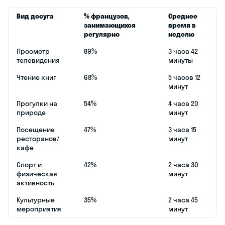
Вид досуга
% французов,
Среднее
занимающихся
время в
регулярно
неделю
Просмотр
89%
3 часа 42
телевидения
минуты
Чтение книг
68%
5 часов 12
минут
Прогулки на
54%
4 часа 20
природе
минут
Посещение
47%
3 часа 15
ресторанов/
минут
кафе
Спорт и
42%
2 часа 30
физическая
минут
активность
Культурные
35%
2 часа 45
мероприятия
минут