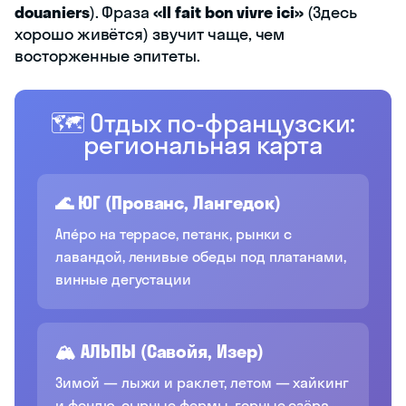
douaniers
). Фраза
«Il fait bon vivre ici»
(Здесь
хорошо живётся) звучит чаще, чем
восторженные эпитеты.
🗺️ Отдых по-французски:
региональная карта
🌊 ЮГ (Прованс, Лангедок)
Апéро на террасе, петанк, рынки с
лавандой, ленивые обеды под платанами,
винные дегустации
🏔️ АЛЬПЫ (Савойя, Изер)
Зимой — лыжи и раклет, летом — хайкинг
и фондю, сырные фермы, горные озёра,