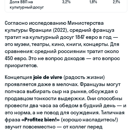
Доля ВВП на
3,2%
1,8%
2,1%
культурный досуг
Согласно исследованию Министерства
культуры Франции (2022), средний француз
тратит на культурный досуг 1847 евро в год —
это музеи, театры, кино, книги, концерты. Для
сравнения: средний россиянин тратит около
450 евро. Это не вопрос доходов — это вопрос
приоритетов.
Концепция
joie de vivre
(радость жизни)
проявляется даже в мелочах. Французы могут
полчаса выбирать сыр на рынке, обсуждая с
продавцом тонкости выдержки. Они способны
провести два часа за обедом в будний день — и
это норма, а не повод для осуждения. Типичная
фраза
«Profitez bien!»
(хорошо насладитесь!)
звучит повсеместно — от коллег перед