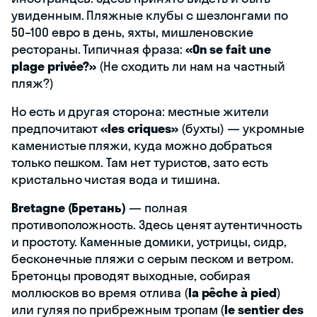
увиденным. Пляжные клубы с шезлонгами по
50–100 евро в день, яхты, мишленовские
рестораны. Типичная фраза:
«On se fait une
plage privée?»
(Не сходить ли нам на частный
пляж?)
Но есть и другая сторона: местные жители
предпочитают
«les criques»
(бухты) — укромные
каменистые пляжи, куда можно добраться
только пешком. Там нет туристов, зато есть
кристально чистая вода и тишина.
Bretagne (Бретань)
— полная
противоположность. Здесь ценят аутентичность
и простоту. Каменные домики, устрицы, сидр,
бесконечные пляжи с серым песком и ветром.
Бретонцы проводят выходные, собирая
моллюсков во время отлива (
la pêche à pied
)
или гуляя по прибрежным тропам (
le sentier des