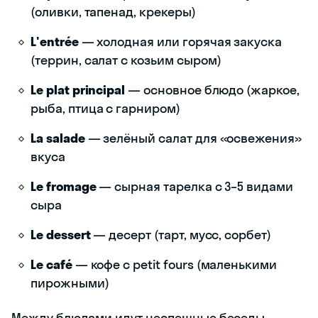
(оливки, тапенад, крекеры)
L'entrée
— холодная или горячая закуска
(террин, салат с козьим сыром)
Le plat principal
— основное блюдо (жаркое,
рыба, птица с гарниром)
La salade
— зелёный салат для «освежения»
вкуса
Le fromage
— сырная тарелка с 3–5 видами
сыра
Le dessert
— десерт (тарт, мусс, сорбет)
Le café
— кофе с petit fours (маленькими
пирожными)
Между блюдами идут неспешные беседы.