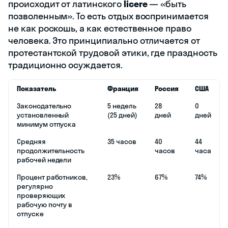
происходит от латинского
licere
— «быть
позволенным». То есть отдых воспринимается
не как роскошь, а как естественное право
человека. Это принципиально отличается от
протестантской трудовой этики, где праздность
традиционно осуждается.
Показатель
Франция
Россия
США
Законодательно
5 недель
28
0
установленный
(25 дней)
дней
дней
минимум отпуска
Средняя
35 часов
40
44
продолжительность
часов
часа
рабочей недели
Процент работников,
23%
67%
74%
регулярно
проверяющих
рабочую почту в
отпуске