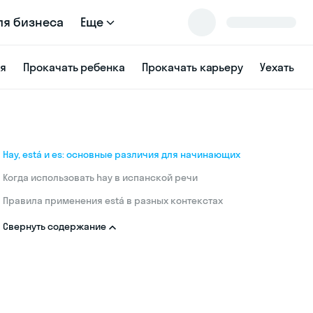
ля бизнеса
Еще
ся
Прокачать ребенка
Прокачать карьеру
Уехать
Hay, está и es: основные различия для начинающих
Когда использовать hay в испанской речи
Правила применения está в разных контекстах
Свернуть содержание