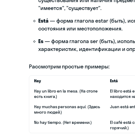
существования или наличия предмето
"имеется", "существует".
Está
— форма глагола estar (быть), и
состояния или местоположения.
Es
— форма глагола ser (быть), испол
характеристик, идентификации и оп
Рассмотрим простые примеры:
Hay
Está
Hay un libro en la mesa. (На столе
El libro está 
есть книга.)
находится на
Hay muchas personas aquí. (Здесь
Juan está en
много людей.)
No hay tiempo. (Нет времени.)
El café está 
горячий.)