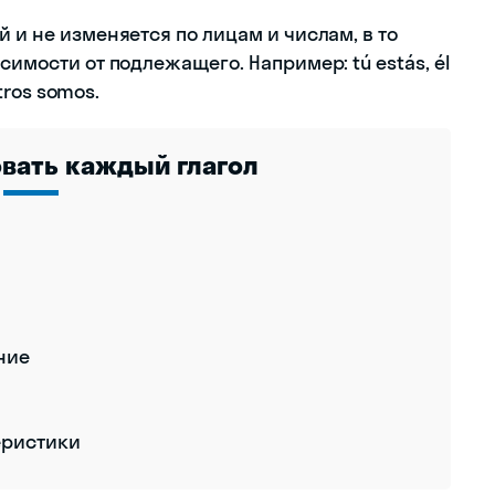
 и не изменяется по лицам и числам, в то
симости от подлежащего. Например: tú estás, él
otros somos.
овать каждый глагол
ние
еристики