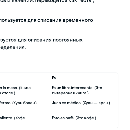
в и явлений. Переводится как "есть",
спользуется для описания временного
ьзуется для описания постоянных
ределения.
Es
en la mesa. (Книга
Es un libro interesante. (Это
 столе.)
интересная книга.)
fermo. (Хуан болен.)
Juan es médico. (Хуан — врач.)
caliente. (Кофе
Esto es café. (Это кофе.)