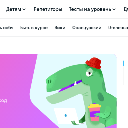
Детям
Репетиторы
Тесты на уровень
Д
ь себя
Быть в курсе
Вики
Французский
Отвлечь
код