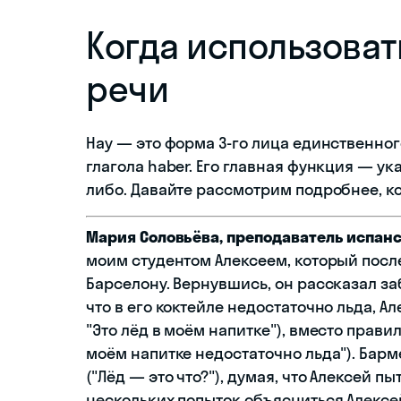
Когда использоват
речи
Hay — это форма 3-го лица единственно
глагола haber. Его главная функция — у
либо. Давайте рассмотрим подробнее, ко
Мария Соловьёва, преподаватель испанс
моим студентом Алексеем, который посл
Барселону. Вернувшись, он рассказал з
что в его коктейле недостаточно льда, Але
"Это лёд в моём напитке"), вместо правиль
моём напитке недостаточно льда"). Бармен
("Лёд — это что?"), думая, что Алексей пы
нескольких попыток объясниться Алексей