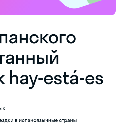
спанского
утанный
 hay-está-es
ык
ездки в испаноязычные страны