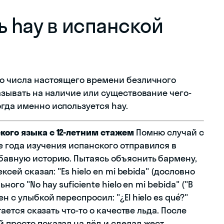
ь hay в испанской
го числа настоящего времени безличного
казывать на наличие или существование чего-
гда именно используется hay.
кого языка с 12-летним стажем
Помню случай с
е года изучения испанского отправился в
абавную историю. Пытаясь объяснить бармену,
ксей сказал: "Es hielo en mi bebida" (дословно
ного "No hay suficiente hielo en mi bebida" ("В
 с улыбкой переспросил: "¿El hielo es qué?"
тается сказать что-то о качестве льда. После
 просто показал на лёд и сделал жест