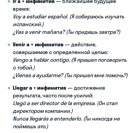
Ir a + инфинитив
— ближайшее будущее
время:
Voy a estudiar español. (Я собираюсь изучать
испанский.)
¿Vas a venir mañana? (Ты придешь завтра?)
Venir a + инфинитив
— действие,
совершаемое с определенной целью:
Vengo a hablar contigo. (Я пришел поговорить
с тобой.)
¿Vienes a ayudarme? (Ты пришел мне помочь?)
Llegar a + инфинитив
— достижение
результата, часто после усилий:
Llegó a ser director de la empresa. (Он стал
директором компании.)
Nunca llegarás a entenderlo. (Ты никогда не
поймешь это.)