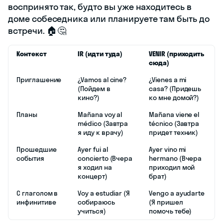
воспринято так, будто вы уже находитесь в
доме собеседника или планируете там быть до
встречи. 🏠🤔
Контекст
IR (идти туда)
VENIR (приходить
сюда)
Приглашение
¿Vamos al cine?
¿Vienes a mi
(Пойдем в
casa? (Придешь
кино?)
ко мне домой?)
Планы
Mañana voy al
Mañana viene el
médico (Завтра
técnico (Завтра
я иду к врачу)
придет техник)
Прошедшие
Ayer fui al
Ayer vino mi
события
concierto (Вчера
hermano (Вчера
я ходил на
приходил мой
концерт)
брат)
С глаголом в
Voy a estudiar (Я
Vengo a ayudarte
инфинитиве
собираюсь
(Я пришел
учиться)
помочь тебе)