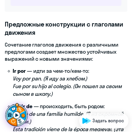
Предложные конструкции с глаголами
движения
Сочетание глаголов движения с различными
предлогами создает множество устойчивых
выражений с новыми значениями:
Ir por
— идти за чем-то/кем-то:
Voy por pan. (Я иду за хлебом.)
Fue por su hijo al colegio. (Он пошел за своим
сыном в школу.)
Г
о
т
о
в
ы
с
д
е
л
а
т
ь
ш
а
г
в
п
е
р
ё
д
Venir de
— происходить, быть родом:
Vengo de una familia humilde. (Я из скромной
Задать вопрос
семьи.)
Esta tradición viene de la época medieval. (Эта