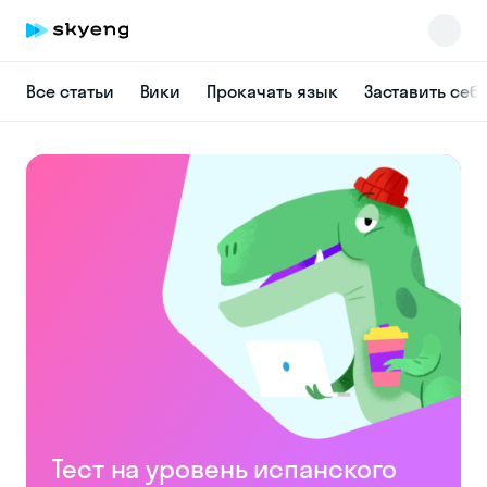
Все статьи
Вики
Прокачать язык
Заставить себ
Skyeng Chat
online
Тест на уровень испанского