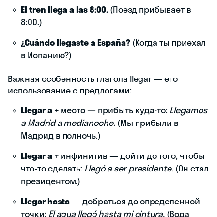
El tren llega a las 8:00.
(Поезд прибывает в
8:00.)
¿Cuándo llegaste a España?
(Когда ты приехал
в Испанию?)
Важная особенность глагола llegar — его
использование с предлогами:
Llegar a
+ место — прибыть куда-то:
Llegamos
a Madrid a medianoche.
(Мы прибыли в
Мадрид в полночь.)
Llegar a
+ инфинитив — дойти до того, чтобы
что-то сделать:
Llegó a ser presidente.
(Он стал
президентом.)
Llegar hasta
— добраться до определенной
точки:
El agua llegó hasta mi cintura.
(Вода