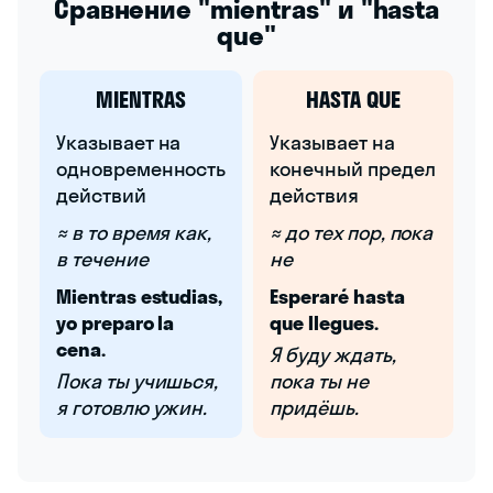
Сравнение "mientras" и "hasta
que"
MIENTRAS
HASTA QUE
Указывает на
Указывает на
одновременность
конечный предел
действий
действия
≈ в то время как,
≈ до тех пор, пока
в течение
не
Mientras estudias,
Esperaré hasta
yo preparo la
que llegues.
cena.
Я буду ждать,
Пока ты учишься,
пока ты не
я готовлю ужин.
придёшь.