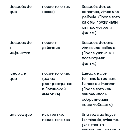
después de
после того как
Después de que
que
(союз)
cenamos, vimos una
película. (После того
как мы поужинали,
мы посмотрели
фильм.)
después de
после +
Después de cenar,
+
действие
vimos una película.
инфинитив
(После ужина мы
посмотрели
фильм.)
luego de
после того как
Luego de que
que
(более
terminó la reunión,
распространён
fuimos a almorzar.
в Латинской
(После того как
Америке)
закончилось
собрание, мы
пошли обедать.)
una vez que
как только,
Una vez que hayas
после того как
terminado, avísame.
(Как только
закончишь, сообщи