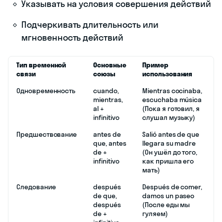
Указывать на условия совершения действий
Подчеркивать длительность или
мгновенность действий
Тип временной
Основные
Пример
связи
союзы
использования
Одновременность
cuando,
Mientras cocinaba,
mientras,
escuchaba música
al +
(Пока я готовил, я
infinitivo
слушал музыку)
Предшествование
antes de
Salió antes de que
que, antes
llegara su madre
de +
(Он ушёл до того,
infinitivo
как пришла его
мать)
Следование
después
Después de comer,
de que,
damos un paseo
después
(После еды мы
de +
гуляем)