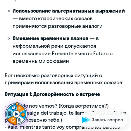
Использование альтернативных выражений
— вместо классических союзов
применяются разговорные аналоги
Смешение временных планов
— в
неформальной речи допускается
использование Presente вместо Futuro с
временными союзами
Вот несколько разговорных ситуаций с
примерами использования временных союзов:
Ситуация 1: Договорённость о встрече
Г
о
т
о
в
ы
с
д
е
л
а
т
ь
- ¿Cuándo nos vemos? (Когда встретимся?)
- Cuando salga del trabajo, te llamo. (Когда выйду с
работы, позвоню тебе.)
Задать вопрос
- Vale, mientras tanto voy comprando los billetes