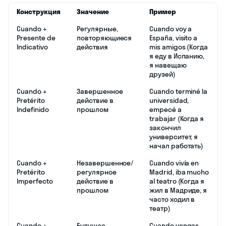
Конструкция
Значение
Пример
Cuando +
Регулярные,
Cuando voy a
Presente de
повторяющиеся
España, visito a
Indicativo
действия
mis amigos (Когда
я еду в Испанию,
я навещаю
друзей)
Cuando +
Завершенное
Cuando terminé la
Pretérito
действие в
universidad,
Indefinido
прошлом
empecé a
trabajar (Когда я
закончил
университет, я
начал работать)
Cuando +
Незавершенное/
Cuando vivía en
Pretérito
регулярное
Madrid, iba mucho
Imperfecto
действие в
al teatro (Когда я
прошлом
жил в Мадриде, я
часто ходил в
театр)
Cuando +
Будущее
Cuando vengas,