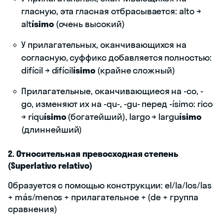
гласную, эта гласная отбрасывается: alto →
alt
ísimo
(очень высокий)
У прилагательных, оканчивающихся на
согласную, суффикс добавляется полностью:
difícil → difícil
ísimo
(крайне сложный)
Прилагательные, оканчивающиеся на -co, -
go, изменяют их на -qu-, -gu- перед -ísimo: rico
→ riqu
ísimo
(богатейший), largo → largu
ísimo
(длиннейший)
2. Относительная превосходная степень
(Superlativo relativo)
Образуется с помощью конструкции: el/la/los/las
+ más/menos + прилагательное + (de + группа
сравнения)