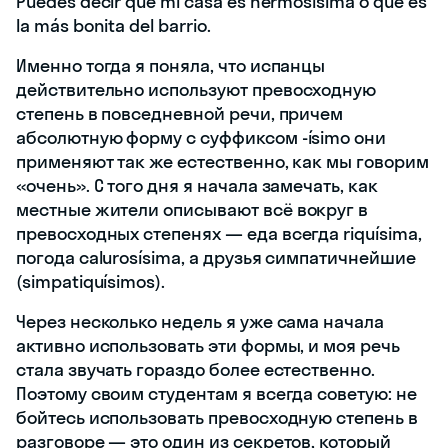
Puedes decir que mi casa es hermosísima o que es
la más bonita del barrio.
Именно тогда я поняла, что испанцы
действительно используют превосходную
степень в повседневной речи, причем
абсолютную форму с суффиксом -ísimo они
применяют так же естественно, как мы говорим
«очень». С того дня я начала замечать, как
местные жители описывают всё вокруг в
превосходных степенях — еда всегда riquísima,
погода calurosísima, а друзья симпатичнейшие
(simpatiquísimos).
Через несколько недель я уже сама начала
активно использовать эти формы, и моя речь
стала звучать гораздо более естественно.
Поэтому своим студентам я всегда советую: не
бойтесь использовать превосходную степень в
разговоре — это один из секретов, который