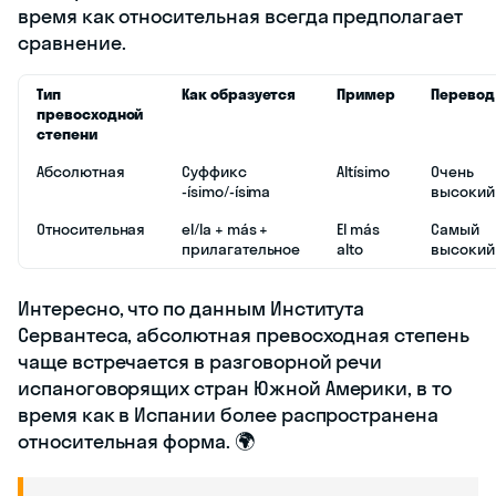
время как относительная всегда предполагает
сравнение.
Тип
Как образуется
Пример
Перевод
превосходной
степени
Абсолютная
Суффикс
Altísimo
Очень
-ísimo/-ísima
высокий
Относительная
el/la + más +
El más
Самый
прилагательное
alto
высокий
Интересно, что по данным Института
Сервантеса, абсолютная превосходная степень
чаще встречается в разговорной речи
испаноговорящих стран Южной Америки, в то
время как в Испании более распространена
относительная форма. 🌍