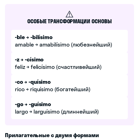
⚠️
ОСОБЫЕ ТРАНСФОРМАЦИИ ОСНОВЫ
-ble → -bilísimo
amable → amabilísimo (любезнейший)
-z → -císimo
feliz → felicísimo (счастливейший)
-co → -quísimo
rico → riquísimo (богатейший)
-go → -guísimo
largo → larguísimo (длиннейший)
Прилагательные с двумя формами