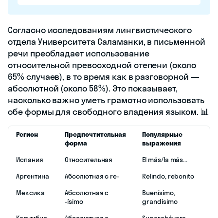
Согласно исследованиям лингвистического
отдела Университета Саламанки, в письменной
речи преобладает использование
относительной превосходной степени (около
65% случаев), в то время как в разговорной —
абсолютной (около 58%). Это показывает,
насколько важно уметь грамотно использовать
обе формы для свободного владения языком. 📊
Регион
Предпочтительная
Популярные
форма
выражения
Испания
Относительная
El más/la más...
Аргентина
Абсолютная с re-
Relindo, rebonito
Мексика
Абсолютная с
Buenísimo,
-ísimo
grandísimo
Колумбия
Абсолютная с
Superchévere,