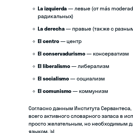
La izquierda
— левые (от más moderada
радикальных)
La derecha
— правые (также с разны
El centro
— центр
El conservadurismo
— консерватизм
El liberalismo
— либерализм
El socialismo
— социализм
El comunismo
— коммунизм
Согласно данным Института Сервантеса, 
всего активного словарного запаса в ис
просто желательным, но необходимым д
языком. 📊