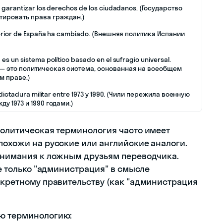
 garantizar los derechos de los ciudadanos. (Государство
тировать права граждан.)
xterior de España ha cambiado. (Внешняя политика Испании
es un sistema político basado en el sufragio universal.
— это политическая система, основанная на всеобщем
м праве.)
a dictadura militar entre 1973 y 1990. (Чили пережила военную
ду 1973 и 1990 годами.)
 политическая терминология часто имеет
похожи на русские или английские аналоги.
 внимания к ложным друзьям переводчика.
не только "администрация" в смысле
онкретному правительству (как "администрация
ою терминологию: