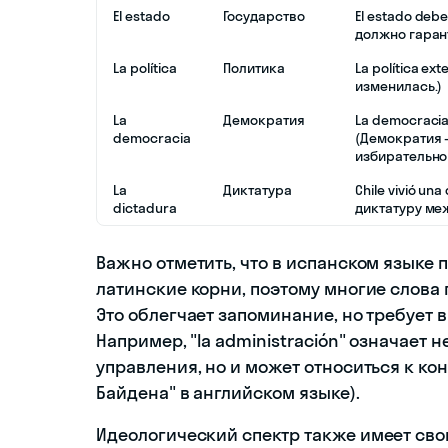
El estado
Государство
El estado debe
должно гаран
La política
Политика
La política e
изменилась.)
La
Демократия
La democracia 
democracia
(Демократия 
избирательно
La
Диктатура
Chile vivió un
dictadura
диктатуру меж
Важно отметить, что в испанском языке
латинские корни, поэтому многие слова 
Это облегчает запоминание, но требует
Например, "la administración" означает 
управления, но и может относиться к к
Байдена" в английском языке).
Идеологический спектр также имеет св