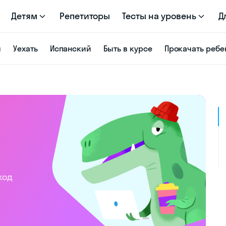
Детям
Репетиторы
Тесты на уровень
Д
я
Уехать
Испанский
Быть в курсе
Прокачать ребе
код