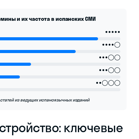
мины и их частота в испанских СМИ
●●●●●
●●●●◯
●●●◯◯
●●●◯◯
●●◯◯◯
 статей из ведущих испаноязычных изданий
устройство: ключевые