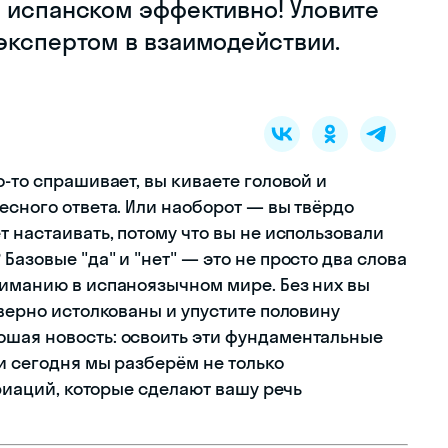
а испанском эффективно! Уловите
 экспертом в взаимодействии.
о-то спрашивает, вы киваете головой и
есного ответа. Или наоборот — вы твёрдо
т настаивать, потому что вы не использовали
Базовые "да" и "нет" — это не просто два слова
ниманию в испаноязычном мире. Без них вы
еверно истолкованы и упустите половину
ошая новость: освоить эти фундаментальные
и сегодня мы разберём не только
ариаций, которые сделают вашу речь