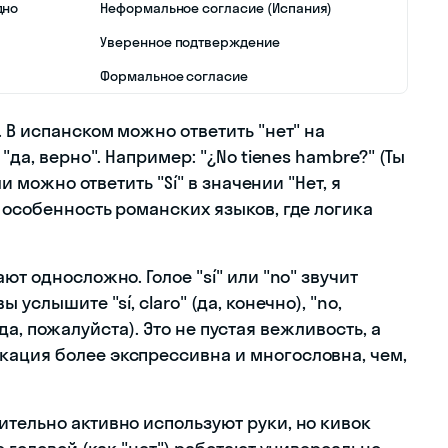
дно
Неформальное согласие (Испания)
Уверенное подтверждение
Формальное согласие
. В испанском можно ответить "нет" на
"да, верно". Например: "¿No tienes hambre?" (Ты
ли можно ответить "Sí" в значении "Нет, я
 особенность романских языков, где логика
ют односложно. Голое "sí" или "no" звучит
услышите "sí, claro" (да, конечно), "no,
" (да, пожалуйста). Это не пустая вежливость, а
ация более экспрессивна и многословна, чем,
ительно активно используют руки, но кивок