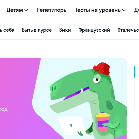
Детям
Репетиторы
Тесты на уровень
Д
ь себя
Быть в курсе
Вики
Французский
Отвлечь
код