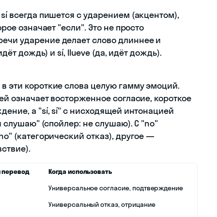
sí всегда пишется с ударением (акцентом),
орое означает "если". Это не просто
ечи ударение делает слово длиннее и
дёт дождь) и sí, llueve (да, идёт дождь).
 в эти короткие слова целую гамму эмоций.
ией означает восторженное согласие, короткое
ение, а "sí, sí" с нисходящей интонацией
я слушаю" (спойлер: не слушаю). С "no"
no" (категорический отказ), другое —
ствие).
 перевод
Когда использовать
Универсальное согласие, подтверждение
Универсальный отказ, отрицание