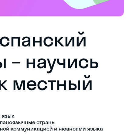
: испанский
ы – научись
ак местный
 язык
спаноязычные страны
ной коммуникацией и нюансами языка