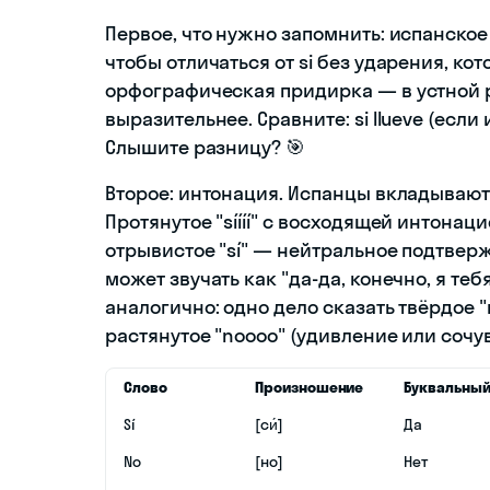
Первое, что нужно запомнить: испанское 
чтобы отличаться от si без ударения, кот
орфографическая придирка — в устной р
выразительнее. Сравните: si llueve (если и
Слышите разницу? 🎯
Второе: интонация. Испанцы вкладывают
Протянутое "síííí" с восходящей интонац
отрывистое "sí" — нейтральное подтвержд
может звучать как "да-да, конечно, я теб
аналогично: одно дело сказать твёрдое "
растянутое "noooo" (удивление или сочув
Слово
Произношение
Буквальный
Sí
[си́]
Да
No
[но]
Нет