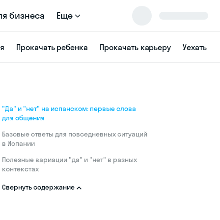
ля бизнеса
Еще
ся
Прокачать ребенка
Прокачать карьеру
Уехать
"Да" и "нет" на испанском: первые слова
для общения
Базовые ответы для повседневных ситуаций
в Испании
Полезные вариации "да" и "нет" в разных
контекстах
Свернуть содержание