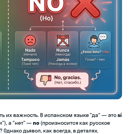
ть их важность. В испанском языке "да" — это
sí
"), а "нет" —
no
(произносится как русское
? Однако дьявол, как всегда, в деталях.