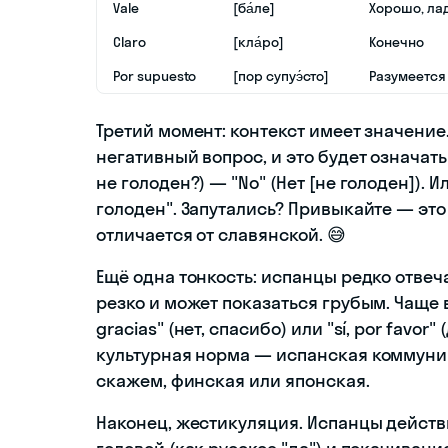
Vale
[ба́ле]
Хорошо, ла
Claro
[кла́ро]
Конечно
Por supuesto
[пор супуэ́сто]
Разумеется
Третий момент: контекст имеет значение
негативный вопрос, и это будет означать 
не голоден?) — "No" (Нет [не голоден]). И
голоден". Запутались? Привыкайте — это
отличается от славянской. 😅
Ещё одна тонкость: испанцы редко отвеча
резко и может показаться грубым. Чаще вы 
gracias" (нет, спасибо) или "sí, por favor
культурная норма — испанская коммуник
скажем, финская или японская.
Наконец, жестикуляция. Испанцы действ