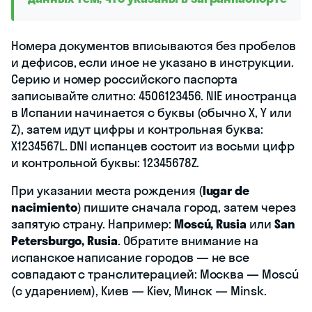
Номера документов вписываются без пробелов
и дефисов, если иное не указано в инструкции.
Серию и номер российского паспорта
записывайте слитно: 4506123456. NIE иностранца
в Испании начинается с буквы (обычно X, Y или
Z), затем идут цифры и контрольная буква:
X1234567L. DNI испанцев состоит из восьми цифр
и контрольной буквы: 12345678Z.
При указании места рождения (
lugar de
nacimiento
) пишите сначала город, затем через
запятую страну. Например:
Moscú, Rusia
или
San
Petersburgo, Rusia
. Обратите внимание на
испанское написание городов — не все
совпадают с транслитерацией: Москва — Moscú
(с ударением), Киев — Kiev, Минск — Minsk.