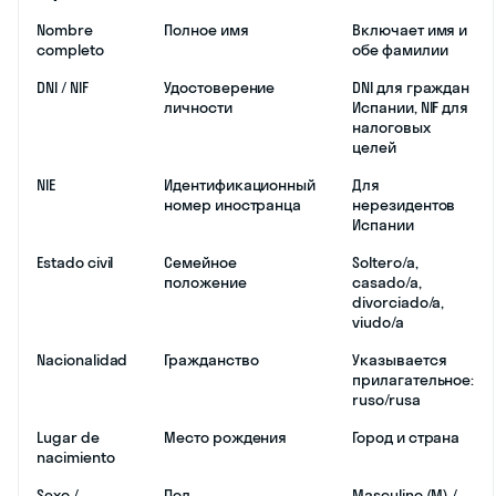
Nombre
Полное имя
Включает имя и
completo
обе фамилии
DNI / NIF
Удостоверение
DNI для граждан
личности
Испании, NIF для
налоговых
целей
NIE
Идентификационный
Для
номер иностранца
нерезидентов
Испании
Estado civil
Семейное
Soltero/a,
положение
casado/a,
divorciado/a,
viudo/a
Nacionalidad
Гражданство
Указывается
прилагательное:
ruso/rusa
Lugar de
Место рождения
Город и страна
nacimiento
Sexo /
Пол
Masculino (M) /