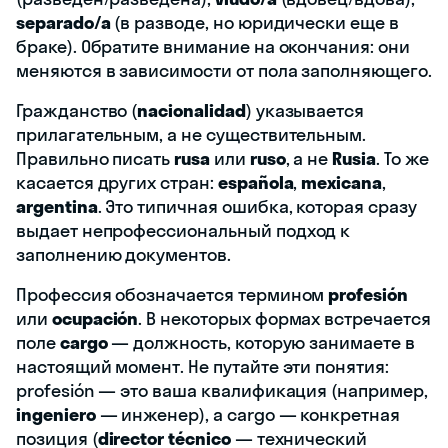
separado/a
(в разводе, но юридически еще в
браке). Обратите внимание на окончания: они
меняются в зависимости от пола заполняющего.
Гражданство (
nacionalidad
) указывается
прилагательным, а не существительным.
Правильно писать
rusa
или
ruso
, а не
Rusia
. То же
касается других стран:
española
,
mexicana
,
argentina
. Это типичная ошибка, которая сразу
выдает непрофессиональный подход к
заполнению документов.
Профессия обозначается термином
profesión
или
ocupación
. В некоторых формах встречается
поле
cargo
— должность, которую занимаете в
настоящий момент. Не путайте эти понятия:
profesión — это ваша квалификация (например,
ingeniero
— инженер), а cargo — конкретная
позиция (
director técnico
— технический