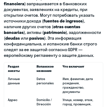
financiera
) запрашивается в банковских
документах, заявлениях на кредиты, при
открытии счетов. Могут потребовать указать
источники дохода (
fuentes de ingresos
),
наличие других счетов (
otras cuentas
bancarias
), активы (
patrimonio
), задолженности
(
deudas
или
pasivos
). Эта информация
конфиденциальна, и испанские банки строго
следят за ее защитой согласно GDPR —
европейскому регламенту о защите данных.
Раздел
Испанское
Что включает
анкеты
название
Личные
Datos
Имя, фамилии, дата
данные
personales
рождения,
гражданство,
документы
Адрес
Domicilio /
Улица, номер, этаж,
Dirección
город, провинция,