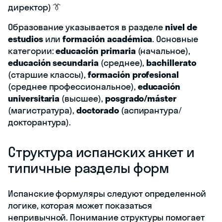
директор) 👔
Образование указывается в разделе
nivel de
estudios
или
formación académica
. Основные
категории:
educación primaria
(начальное),
educación secundaria
(среднее),
bachillerato
(старшие классы),
formación profesional
(среднее профессиональное),
educación
universitaria
(высшее),
posgrado/máster
(магистратура),
doctorado
(аспирантура/
докторантура).
Структура испанских анкет и
типичные разделы форм
Испанские формуляры следуют определенной
логике, которая может показаться
непривычной. Понимание структуры помогает