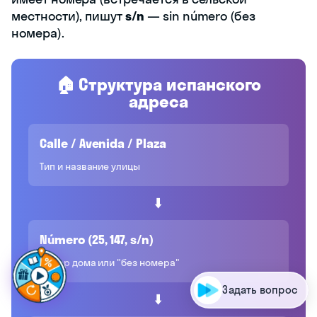
местности), пишут
s/n
— sin número (без
номера).
🏠 Структура испанского
адреса
Calle / Avenida / Plaza
Тип и название улицы
⬇️
Número (25, 147, s/n)
Г
о
т
о
в
ы
с
д
е
л
а
т
ь
ш
а
г
в
п
е
р
ё
|
Номер дома или "без номера"
Задать вопрос
⬇️