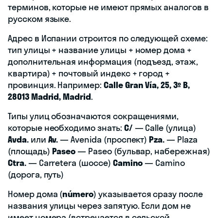
терминов, которые не имеют прямых аналогов в
русском языке.
Адрес в Испании строится по следующей схеме:
тип улицы + название улицы + номер дома +
дополнительная информация (подъезд, этаж,
квартира) + почтовый индекс + город +
провинция. Например:
Calle Gran Vía, 25, 3º B,
28013 Madrid, Madrid
.
Типы улиц обозначаются сокращениями,
которые необходимо знать:
C/
— Calle (улица)
Avda.
или
Av.
— Avenida (проспект)
Pza.
— Plaza
(площадь)
Paseo
— Paseo (бульвар, набережная)
Ctra.
— Carretera (шоссе)
Camino
— Camino
(дорога, путь)
Номер дома (
número
) указывается сразу после
названия улицы через запятую. Если дом не
имеет номера (встречается в сельской