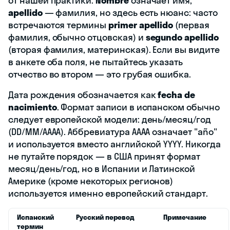
от нашей практики.
Nombre
означает имя,
apellido
— фамилия, но здесь есть нюанс: часто
встречаются термины
primer apellido
(первая
фамилия, обычно отцовская) и
segundo apellido
(вторая фамилия, материнская). Если вы видите
в анкете оба поля, не пытайтесь указать
отчество во втором — это грубая ошибка.
Дата рождения обозначается как
fecha de
nacimiento
. Формат записи в испанском обычно
следует европейской модели: день/месяц/год
(DD/MM/AAAA). Аббревиатура AAAA означает "año"
и используется вместо английской YYYY. Никогда
не путайте порядок — в США принят формат
месяц/день/год, но в Испании и Латинской
Америке (кроме некоторых регионов)
используется именно европейский стандарт.
Испанский
Русский перевод
Примечание
термин