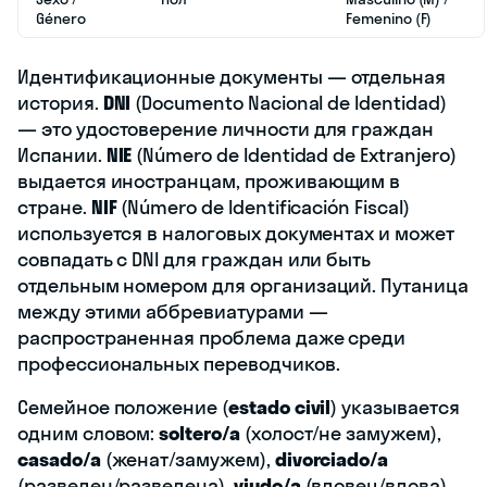
Género
Femenino (F)
Идентификационные документы — отдельная
история.
DNI
(Documento Nacional de Identidad)
— это удостоверение личности для граждан
Испании.
NIE
(Número de Identidad de Extranjero)
выдается иностранцам, проживающим в
стране.
NIF
(Número de Identificación Fiscal)
используется в налоговых документах и может
совпадать с DNI для граждан или быть
отдельным номером для организаций. Путаница
между этими аббревиатурами —
распространенная проблема даже среди
профессиональных переводчиков.
Семейное положение (
estado civil
) указывается
одним словом:
soltero/a
(холост/не замужем),
casado/a
(женат/замужем),
divorciado/a
(разведен/разведена),
viudo/a
(вдовец/вдова),