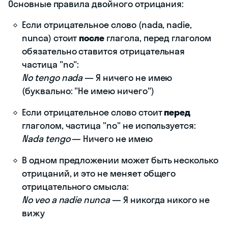
Основные правила двойного отрицания:
Если отрицательное слово (nada, nadie,
nunca) стоит
после
глагола, перед глаголом
обязательно ставится отрицательная
частица "no":
No tengo nada
— Я ничего не имею
(буквально: "Не имею ничего")
Если отрицательное слово стоит
перед
глаголом, частица "no" не используется:
Nada tengo
— Ничего не имею
В одном предложении может быть несколько
отрицаний, и это не меняет общего
отрицательного смысла:
No veo a nadie nunca
— Я никогда никого не
вижу