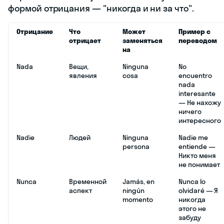
формой отрицания — "никогда и ни за что".
Отрицание
Что
Может
Пример с
отрицает
заменяться
переводом
на
Nada
Вещи,
Ninguna
No
явления
cosa
encuentro
nada
interesante
— Не нахожу
ничего
интересного
Nadie
Людей
Ninguna
Nadie me
persona
entiende —
Никто меня
не понимает
Nunca
Временной
Jamás, en
Nunca lo
аспект
ningún
olvidaré — Я
momento
никогда
этого не
забуду