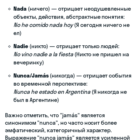
Nada
(ничего) — отрицает неодушевленные
объекты, действия, абстрактные понятия:
No he comido nada hoy
(Я сегодня ничего не
ел)
Nadie
(никто) — отрицает только людей:
No vino nadie a la fiesta
(Никто не пришел на
вечеринку)
Nunca/Jamás
(никогда) — отрицает события
во временной перспективе:
Nunca he estado en Argentina
(Я никогда не
был в Аргентине)
Важно отметить, что "jamás" является
синонимом "nunca", но часто носит более
эмфатический, категоричный характер.
Выражение "nunca jamás" является усиленной