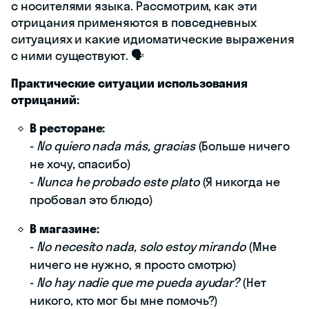
с носителями языка. Рассмотрим, как эти
отрицания применяются в повседневных
ситуациях и какие идиоматические выражения
с ними существуют. 🗣️
Практические ситуации использования
отрицаний:
В ресторане:
-
No quiero nada más, gracias
(Больше ничего
не хочу, спасибо)
-
Nunca he probado este plato
(Я никогда не
пробовал это блюдо)
В магазине:
-
No necesito nada, solo estoy mirando
(Мне
ничего не нужно, я просто смотрю)
-
No hay nadie que me pueda ayudar?
(Нет
никого, кто мог бы мне помочь?)