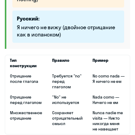
Русский:
Я ничего не вижу (двойное отрицание
как в испанском)
Тип
Правило
Пример
конструкции
Отрицание
Требуется "no"
No como nada —
после глагола
перед
Я ничего не ем
глаголом
Отрицание
"No" не
Nada como —
перед глаголом
используется
Ничего не ем
Множественное
Сохраняет
Nunca nadie me
отрицание
отрицательный
visita — Никто
смысл
никогда меня
не навещает