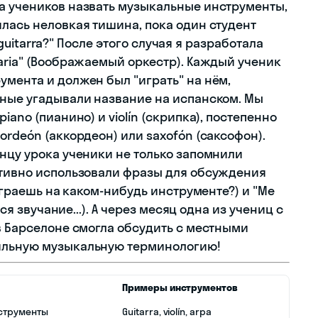
а учеников назвать музыкальные инструменты,
лась неловкая тишина, пока один студент
. guitarra?" После этого случая я разработала
aria" (Воображаемый оркестр). Каждый ученик
умента и должен был "играть" на нём,
ьные угадывали название на испанском. Мы
iano (пианино) и violín (скрипка), постепенно
ordeón (аккордеон) или saxofón (саксофон).
нцу урока ученики не только запомнили
ктивно использовали фразы для обсуждения
 играешь на каком-нибудь инструменте?) и "Me
тся звучание...). А через месяц одна из учениц с
в Барселоне смогла обсудить с местными
ильную музыкальную терминологию!
Примеры инструментов
струменты
Guitarra, violín, arpa