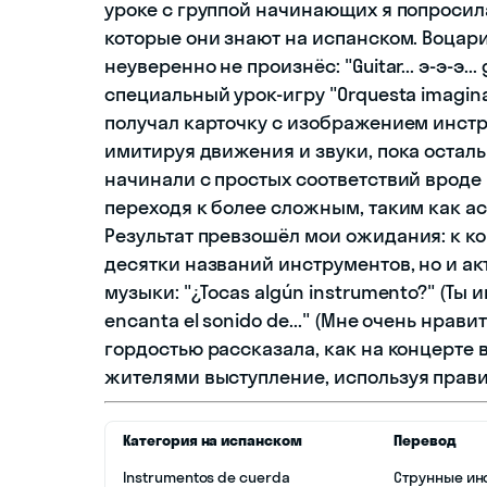
уроке с группой начинающих я попросил
которые они знают на испанском. Воцари
неуверенно не произнёс: "Guitar... э-э-э..
специальный урок-игру "Orquesta imagin
получал карточку с изображением инстр
имитируя движения и звуки, пока остал
начинали с простых соответствий вроде p
переходя к более сложным, таким как ac
Результат превзошёл мои ожидания: к ко
десятки названий инструментов, но и а
музыки: "¿Tocas algún instrumento?" (Ты
encanta el sonido de..." (Мне очень нрави
гордостью рассказала, как на концерте 
жителями выступление, используя прав
Категория на испанском
Перевод
Instrumentos de cuerda
Струнные ин