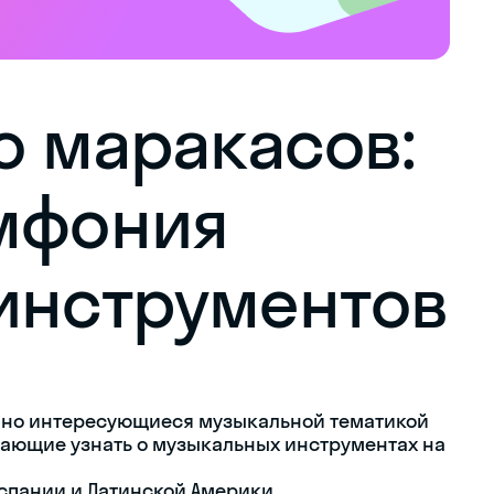
о маракасов:
мфония
инструментов
нно интересующиеся музыкальной тематикой
ающие узнать о музыкальных инструментах на
спании и Латинской Америки