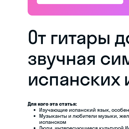
От гитары д
звучная си
испанских 
Для кого эта статья:
Изучающие испанский язык, особе
Музыканты и любители музыки, жел
испанском
Люди, интересующиеся культурой И