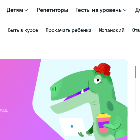
Детям
Репетиторы
Тесты на уровень
Д
я
Быть в курсе
Прокачать ребенка
Испанский
От
код