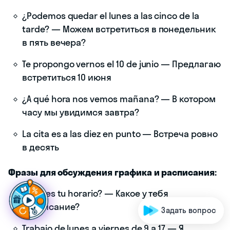
¿Podemos quedar el lunes a las cinco de la
tarde? — Можем встретиться в понедельник
в пять вечера?
Te propongo vernos el 10 de junio — Предлагаю
встретиться 10 июня
¿A qué hora nos vemos mañana? — В котором
часу мы увидимся завтра?
La cita es a las diez en punto — Встреча ровно
в десять
Фразы для обсуждения графика и расписания:
Г
о
т
о
в
ы
с
д
е
л
а
т
ь
¿Cuál es tu horario? — Какое у тебя
расписание?
Задать вопрос
Trabajo de lunes a viernes de 9 a 17 — Я