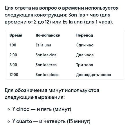
Для ответа на вопрос о времени используется
следующая конструкция: Son las + час (для
времени от 2 до 12) или Es la una (для 1 часа).
Время
По-испански
Перевод
1:00
Es la una
Один час
2:00
Son las dos
Два часа
3:00
Son las tres
Три часа
12:00
Son las doce
Двенадцать часов
Для обозначения минут используются
следующие выражения:
Y cinco — и пять (минут)
Y cuarto — и четверть (15 минут)