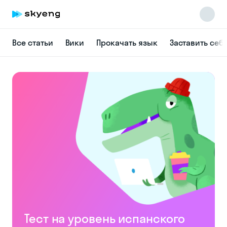
Все статьи
Вики
Прокачать язык
Заставить себ
Skyeng Chat
online
Тест на уровень испанского