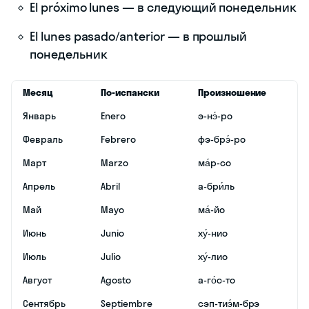
El próximo lunes — в следующий понедельник
El lunes pasado/anterior — в прошлый
понедельник
Месяц
По-испански
Произношение
Январь
Enero
э-нэ́-ро
Февраль
Febrero
фэ-брэ́-ро
Март
Marzo
ма́р-со
Апрель
Abril
а-бри́ль
Май
Mayo
ма́-йо
Июнь
Junio
ху́-нио
Июль
Julio
ху́-лио
Август
Agosto
а-го́с-то
Сентябрь
Septiembre
сэп-тиэ́м-брэ